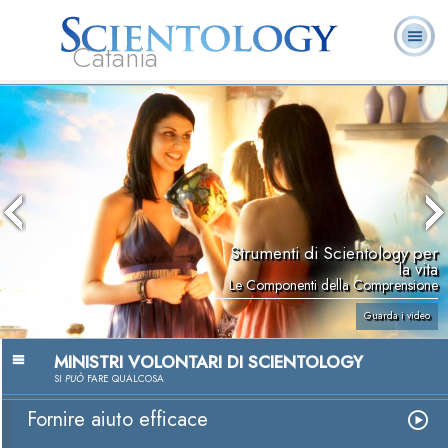
Catania
L. Ron Hubbard:
Che cos’è
Ministri
Domande
Libri
Fondatore
Scientology?
Volontari
ricorrenti
Strumenti di Scientology per
la vita
Le Componenti della Comprensione
Guarda i video
MINISTRI VOLONTARI DI SCIENTOLOGY
SI
PUÒ
FARE QUALCOSA
Fornire aiuto efficace