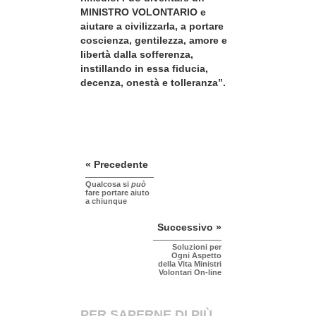
MINISTRO VOLONTARIO e
aiutare a civilizzarla, a portare
coscienza, gentilezza, amore e
libertà dalla sofferenza,
instillando in essa fiducia,
decenza, onestà e tolleranza”.
« Precedente
Qualcosa si
può
fare portare aiuto
a chiunque
Successivo »
Soluzioni per
Ogni Aspetto
della Vita Ministri
Volontari On-line
PER SAPERNE DI PIÙ