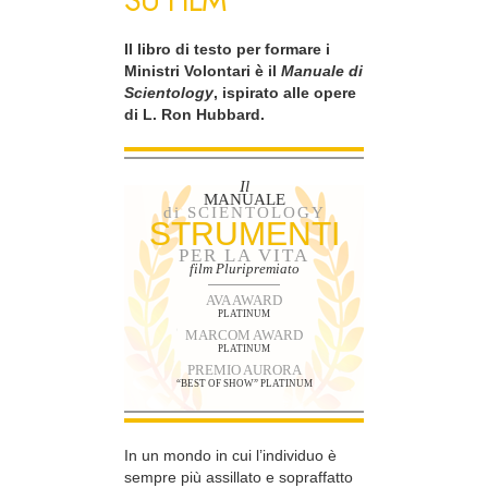
SU FILM
Il libro di testo per formare i
Ministri Volontari è il
Manuale di
Scientology
, ispirato alle opere
di L. Ron Hubbard.
Il
MANUALE
di SCIENTOLOGY
STRUMENTI
PER LA VITA
film Pluripremiato
AVA AWARD
PLATINUM
MARCOM AWARD
PLATINUM
PREMIO AURORA
“BEST OF SHOW” PLATINUM
In un mondo in cui l’individuo è
sempre più assillato e sopraffatto