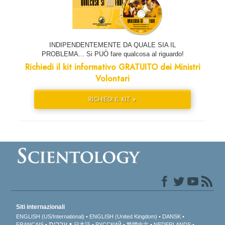
INDIPENDENTEMENTE DA QUALE SIA IL
PROBLEMA... Si PUÒ fare qualcosa al riguardo!
Richiedi il kit informativo GRATUITO dei Ministri
Volontari
RICHIEDI IL KIT »
Siti internazionali
ENGLISH (US/International)
ENGLISH (United Kingdom)
DANSK
עברית
FRANÇAIS
日本語
РУССКИЙ
繁體中文
NEDERLANDS