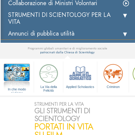
Collaborazione di Ministri Volontari
STRUMENTI DI SCIENTOLOGY PER LA
VITA
Annunci di pubblica utilità
Programmi globali umanitari e di miglioramento sociale
patrocinati dalla Chiesa di Scientology
▼
La Via della
Applied Scholastics
Criminon
In che modo
Felicità
aiutiamo
STRUMENTI PER LA VITA
GLI STRUMENTI DI
SCIENTOLOGY
PORTATI IN VITA