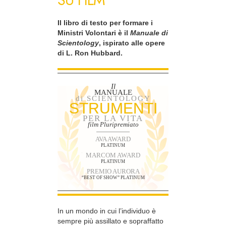
SU FILM
Il libro di testo per formare i
Ministri Volontari è il
Manuale di
Scientology
, ispirato alle opere
di L. Ron Hubbard.
Il
MANUALE
di SCIENTOLOGY
STRUMENTI
PER LA VITA
film Pluripremiato
AVA AWARD
PLATINUM
MARCOM AWARD
PLATINUM
PREMIO AURORA
“BEST OF SHOW” PLATINUM
In un mondo in cui l’individuo è
sempre più assillato e sopraffatto