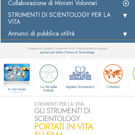
Collaborazione di Ministri Volontari
STRUMENTI DI SCIENTOLOGY PER LA
VITA
Annunci di pubblica utilità
Programmi globali umanitari e di miglioramento sociale
patrocinati dalla Chiesa di Scientology
▼
La Via della
Applied Scholastics
Criminon
In che modo
Felicità
aiutiamo
STRUMENTI PER LA VITA
GLI STRUMENTI DI
SCIENTOLOGY
PORTATI IN VITA