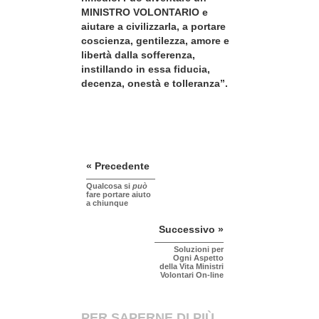
MINISTRO VOLONTARIO e
aiutare a civilizzarla, a portare
coscienza, gentilezza, amore e
libertà dalla sofferenza,
instillando in essa fiducia,
decenza, onestà e tolleranza”.
« Precedente
Qualcosa si
può
fare portare aiuto
a chiunque
Successivo »
Soluzioni per
Ogni Aspetto
della Vita Ministri
Volontari On-line
PER SAPERNE DI PIÙ