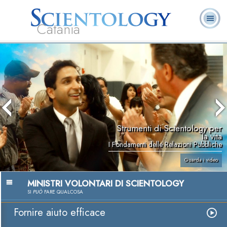
Catania
L. Ron Hubbard:
Che cos’è
Ministri
Domande
Libri
Fondatore
Scientology?
Volontari
ricorrenti
Strumenti di Scientology per
la vita
I Fondamenti delle Relazioni Pubbliche
Guarda i video
MINISTRI VOLONTARI DI SCIENTOLOGY
SI
PUÒ
FARE QUALCOSA
Fornire aiuto efficace