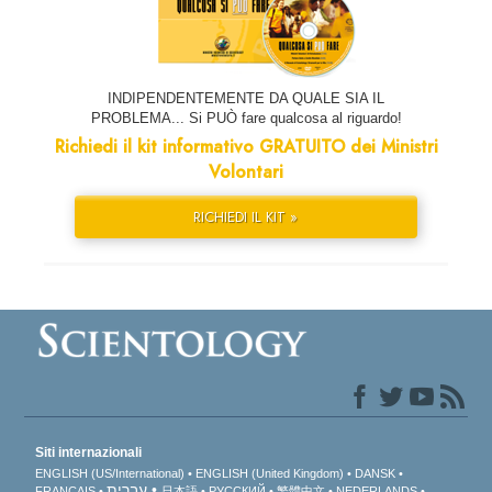
INDIPENDENTEMENTE DA QUALE SIA IL
PROBLEMA... Si PUÒ fare qualcosa al riguardo!
Richiedi il kit informativo GRATUITO dei Ministri
Volontari
RICHIEDI IL KIT »
Siti internazionali
ENGLISH (US/International)
ENGLISH (United Kingdom)
DANSK
עברית
FRANÇAIS
日本語
РУССКИЙ
繁體中文
NEDERLANDS