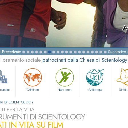
A
Precedente
Successivo
glioramento sociale
patrocinati dalla Chiesa di Scientology
olastics
Criminon
Narconon
Antidroga
Diritti
RI DI SCIENTOLOGY
I PER LA VITA
TRUMENTI DI SCIENTOLOGY
TI IN VITA SU FILM