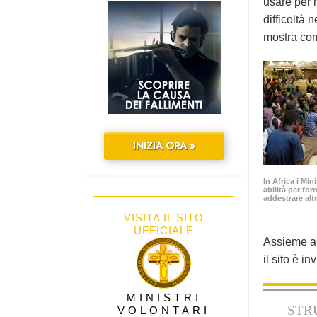
usare per m
difficoltà 
mostra com
INIZIA ORA »
In Africa i Min
abilità per for
addestrare altr
VISITA IL SITO
UFFICIALE
Assieme ai 
il sito è i
MINISTRI
STR
VOLONTARI