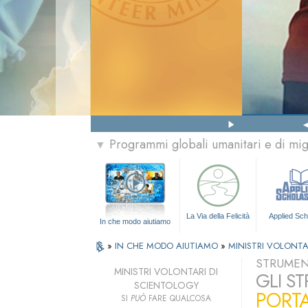
Programmi globali umanitari e di mi
▼
La Via della Felicità
Applied Sch
In che modo aiutiamo
»
IN CHE MODO AIUTIAMO
»
MINISTRI VOLONTA
STRUMENT
MINISTRI VOLONTARI DI
GLI S
SCIENTOLOGY
PORTA
SI
PUÒ
FARE QUALCOSA