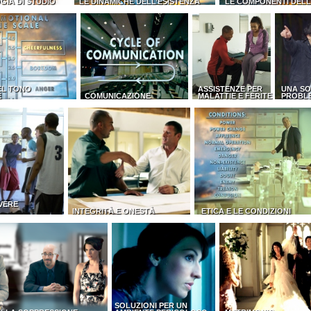
GIA DI STUDIO
LE DINAMICHE DELL’ESISTENZA
LE COMPONENTI DEL
EL TONO
ASSISTENZE PER
UNA SO
E
COMUNICAZIONE
MALATTIE E FERITE
PROBL
VERE
INTEGRITÀ E ONESTÀ
ETICA E LE CONDIZIONI
SOLUZIONI PER UN