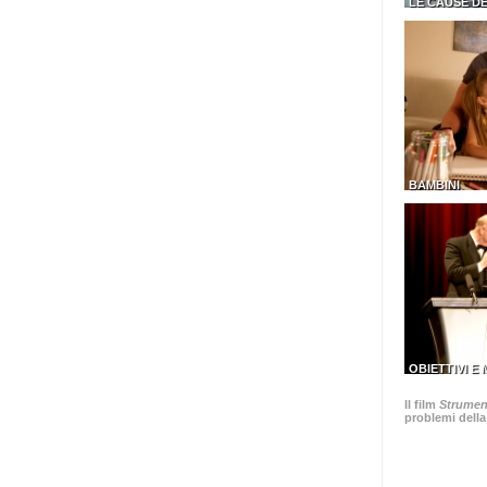
LE CAUSE D
BAMBINI
OBIETTIVI E
Il film
Strument
problemi della