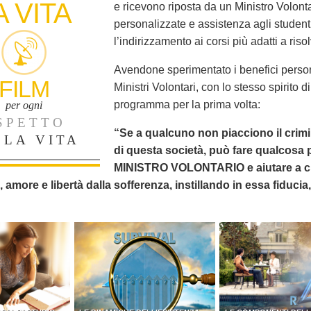
A VITA
e ricevono riposta da un Ministro Volonta
personalizzate e assistenza agli student
l’indirizzamento ai corsi più adatti a riso
Avendone sperimentato i benefici person
FILM
Ministri Volontari, con lo stesso spirito
programma per la prima volta:
per ogni
SPETTO
“Se a qualcuno non piacciono il crimine
LLA VITA
di questa società, può fare qualcosa 
MINISTRO VOLONTARIO e aiutare a civi
, amore e libertà dalla sofferenza, instillando in essa fiduci