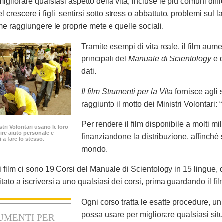
igliorare qualsiasi aspetto della vita, incluse le più comuni diffic
nel crescere i figli, sentirsi sotto stress o abbattuto, problemi sul l
e raggiungere le proprie mete e quelle sociali.
Tramite esempi di vita reale, il film aume
principali del
Manuale di Scientology
e q
dati.
Il film Strumenti per la Vita
fornisce agli 
raggiunto il motto dei Ministri Volontari: 
Per rendere il film disponibile a molti mi
istri Volontari usano le loro
nire aiuto personale e
finanziandone la distribuzione, affinché 
i a fare lo stesso.
mondo.
film ci sono 19 Corsi del Manuale di Scientology in 15 lingue, di
nvitato a iscriversi a uno qualsiasi dei corsi, prima guardando il 
Ogni corso tratta le esatte procedure, un
possa usare per migliorare qualsiasi situ
UMENTI PER