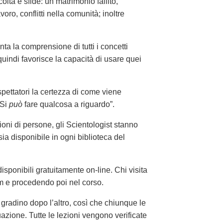
oltà e sfide: un matrimonio fallito,
avoro, conflitti nella comunità; inoltre
nta la comprensione di tutti i concetti
uindi favorisce la capacità di usare quei
spettatori la certezza di come viene
“Si
può
fare qualcosa a riguardo”.
lioni di persone, gli Scientologist stanno
sia disponibile in ogni biblioteca del
sponibili gratuitamente on-line. Chi visita
film e procedendo poi nel corso.
 gradino dopo l’altro, così che chiunque le
azione. Tutte le lezioni vengono verificate