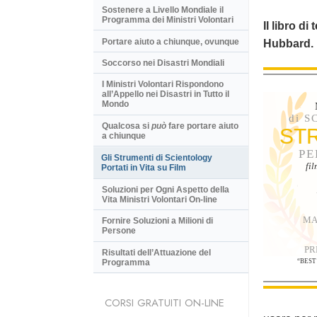
Sostenere a Livello Mondiale il
Programma dei Ministri Volontari
Il libro di
Portare aiuto a chiunque, ovunque
Hubbard.
Soccorso nei Disastri Mondiali
I Ministri Volontari Rispondono
all’Appello nei Disastri in Tutto il
Mondo
di 
Qualcosa si
può
fare portare aiuto
ST
a chiunque
PE
Gli Strumenti di Scientology
fi
Portati in Vita su Film
Soluzioni per Ogni Aspetto della
Vita Ministri Volontari On-line
MA
Fornire Soluzioni a Milioni di
Persone
PR
Risultati dell’Attuazione del
Programma
“BEST
CORSI GRATUITI ON-LINE