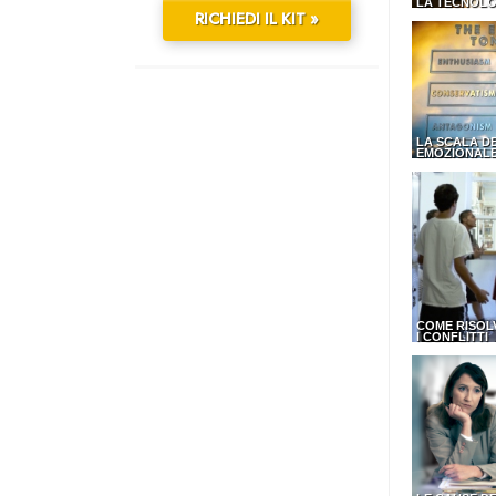
LA TECNOLO
RICHIEDI IL KIT »
LA SCALA D
EMOZIONAL
COME RISOL
I CONFLITTI