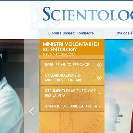
L. Ron Hubbard: Fondatore
Che cos’è
MINISTRI VOLONTARI DI
SCIENTOLOGY
SI
PUÒ
FARE QUALCOSA
FORNIRE AIUTO EFFICACE
COLLABORAZIONE DI
MINISTRI VOLONTARI
STRUMENTI DI SCIENTOLOGY
PER LA VITA
ANNUNCI DI PUBBLICA UTILITÀ