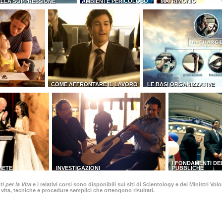
ELLA SOPPRESSIONE
AMBIENTE PERICOLOSO
MATRIMONIO
COME AFFRONTARE IL LAVORO
LE BASI ORGANIZZATIVE
I FONDAMENTI DE
 METE
INVESTIGAZIONI
PUBBLICHE
i per la Vita
e i relativi corsi sono disponibili sui siti di Scientology e dei Ministri V
 vita, tecniche e procedure semplici che ottengono risultati.