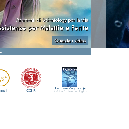
Strumenti di Scientology per la vita
ssistenze per Malattie e Ferite
Guarda i video
Freedom Magazine
▶
 umani
CCHR
A Voice for Human Rights