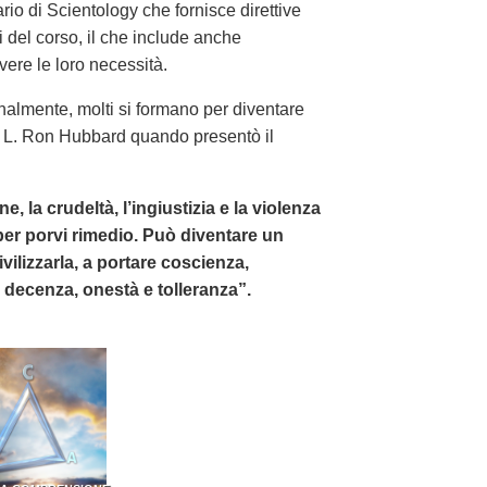
rio di Scientology che fornisce direttive
i del corso, il che include anche
lvere le loro necessità.
almente, molti si formano per diventare
 di L. Ron Hubbard quando presentò il
, la crudeltà, l’ingiustizia e la violenza
per porvi rimedio. Può diventare un
lizzarla, a portare coscienza,
a, decenza, onestà e tolleranza”.