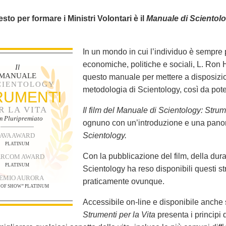
 testo per formare i Ministri Volontari è il
Manuale di Scientol
In un mondo in cui l’individuo è sempre p
economiche, politiche e sociali, L. Ron 
Il
MANUALE
questo manuale per mettere a disposizi
SCIENTOLOGY
metodologia di Scientology, così da poter 
RUMENTI
R LA VITA
Il film del Manuale di Scientology: Strum
lm Pluripremiato
ognuno con un’introduzione e una panor
Scientology.
AVA AWARD
PLATINUM
Con la pubblicazione del film, della dur
RCOM AWARD
PLATINUM
Scientology ha reso disponibili questi s
EMIO AURORA
praticamente ovunque.
 OF SHOW” PLATINUM
Accessibile on-line e disponibile anche 
Strumenti per la Vita
presenta i principi