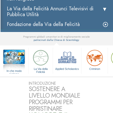
La Via della Felicità Annunci Televisivi di
Pubblica Utilità
Fondazione della Via della Felicità
Programmi globali umanitari e di miglioramento sociale
patrocinati dalla Chiesa di Scientology
▼
La Via della
Applied Scholastics
Criminon
In che modo
Felicità
aiutiamo
INTRODUZIONE
SOSTENERE A
LIVELLO MONDIALE
PROGRAMMI PER
RIPRISTINARE