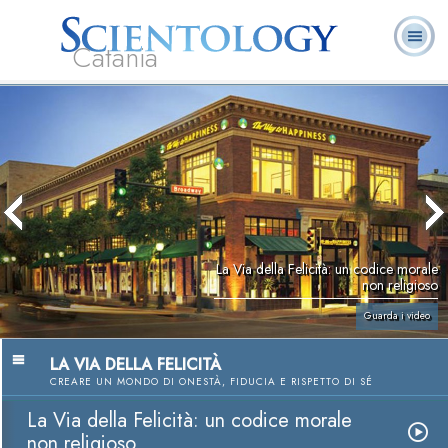
Catania
L. Ron Hubbard:
Che cos’è
Ministri
Domande
Libri
Fondatore
Scientology?
Volontari
ricorrenti
La Via della Felicità: un codice morale
non religioso
Guarda i video
LA VIA DELLA FELICITÀ
CREARE UN MONDO DI ONESTÀ, FIDUCIA E RISPETTO DI SÉ
La Via della Felicità: un codice morale
non religioso