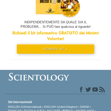
INDIPENDENTEMENTE DA QUALE SIA IL
PROBLEMA... Si PUÒ fare qualcosa al riguardo!
Richiedi il kit informativo GRATUITO dei Ministri
Volontari
RICHIEDI IL KIT »
Siti internazionali
ENGLISH (US/International)
ENGLISH (United Kingdom)
DANSK
עברית
FRANÇAIS
日本語
РУССКИЙ
繁體中文
NEDERLANDS