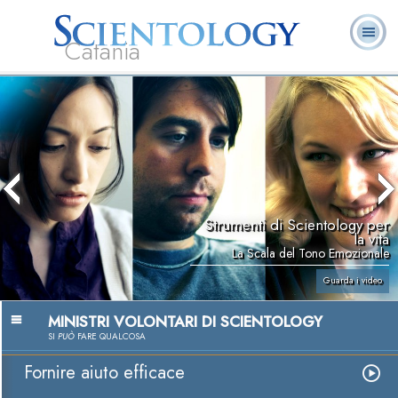
Catania
L. Ron Hubbard:
Che cos’è
Ministri
Domande
Libri
Fondatore
Scientology?
Volontari
ricorrenti
Strumenti di Scientology per
la vita
La Scala del Tono Emozionale
Guarda i video
MINISTRI VOLONTARI DI SCIENTOLOGY
SI
PUÒ
FARE QUALCOSA
Fornire aiuto efficace