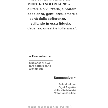
MINISTRO VOLONTARIO e
aiutare a civilizzarla, a portare
coscienza, gentilezza, amore e
libertà dalla sofferenza,
instillando in essa fiducia,
decenza, onestà e tolleranza”.
« Precedente
Qualcosa si
può
fare portare aiuto
a chiunque
Successivo »
Soluzioni per
Ogni Aspetto
della Vita Ministri
Volontari On-line
PER SAPERNE DI PIÙ