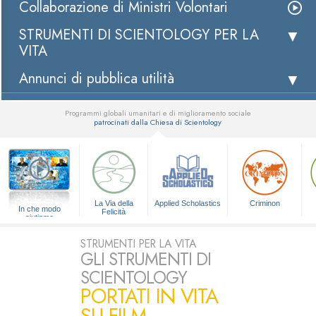
Collaborazione di Ministri Volontari
STRUMENTI DI SCIENTOLOGY PER LA
VITA
Annunci di pubblica utilità
Programmi globali umanitari e di miglioramento sociale
patrocinati dalla Chiesa di Scientology
▼
La Via della
Applied Scholastics
Criminon
In che modo
Felicità
aiutiamo
STRUMENTI PER LA VITA
GLI STRUMENTI DI
SCIENTOLOGY
PORTATI IN VITA