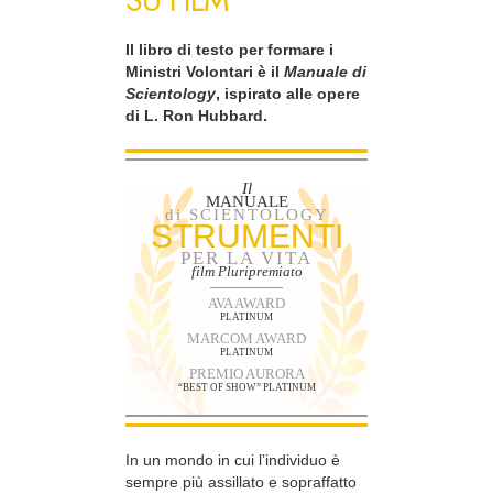
SU FILM
Il libro di testo per formare i
Ministri Volontari è il
Manuale di
Scientology
, ispirato alle opere
di L. Ron Hubbard.
Il
MANUALE
di SCIENTOLOGY
STRUMENTI
PER LA VITA
film Pluripremiato
AVA AWARD
PLATINUM
MARCOM AWARD
PLATINUM
PREMIO AURORA
“BEST OF SHOW” PLATINUM
In un mondo in cui l’individuo è
sempre più assillato e sopraffatto