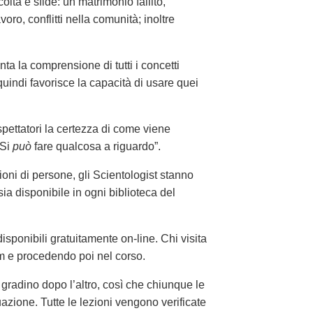
oltà e sfide: un matrimonio fallito,
avoro, conflitti nella comunità; inoltre
nta la comprensione di tutti i concetti
uindi favorisce la capacità di usare quei
spettatori la certezza di come viene
“Si
può
fare qualcosa a riguardo”.
lioni di persone, gli Scientologist stanno
sia disponibile in ogni biblioteca del
sponibili gratuitamente on-line. Chi visita
film e procedendo poi nel corso.
 gradino dopo l’altro, così che chiunque le
azione. Tutte le lezioni vengono verificate