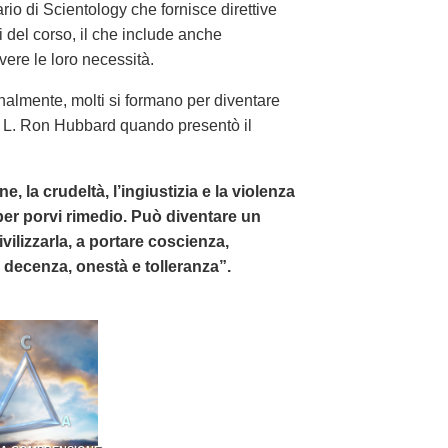
rio di Scientology che fornisce direttive
i del corso, il che include anche
lvere le loro necessità.
almente, molti si formano per diventare
 di L. Ron Hubbard quando presentò il
, la crudeltà, l’ingiustizia e la violenza
per porvi rimedio. Può diventare un
lizzarla, a portare coscienza,
a, decenza, onestà e tolleranza”.