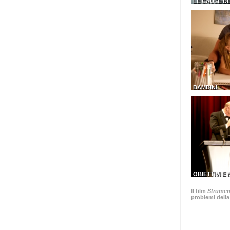
LE CAUSE D
BAMBINI
OBIETTIVI E
Il film
Strument
problemi della