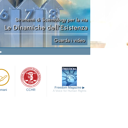
Strumenti di Scientology per la vita
Le Dinamiche dell’Esistenza
Guarda i video
Freedom Magazine
▶
 umani
CCHR
A Voice for Human Rights