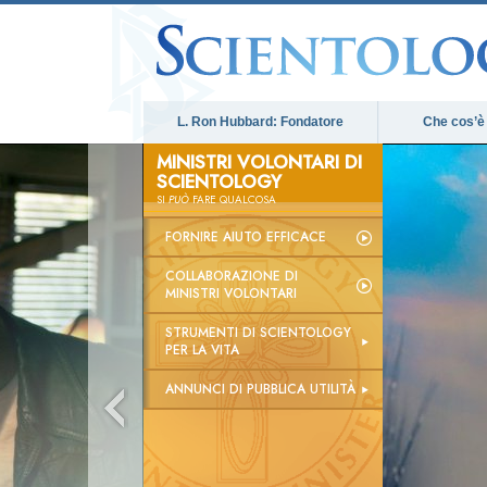
L. Ron Hubbard: Fondatore
Che cos’è
MINISTRI VOLONTARI DI
SCIENTOLOGY
SI
PUÒ
FARE QUALCOSA
FORNIRE AIUTO EFFICACE
COLLABORAZIONE DI
MINISTRI VOLONTARI
STRUMENTI DI SCIENTOLOGY
PER LA VITA
ANNUNCI DI PUBBLICA UTILITÀ