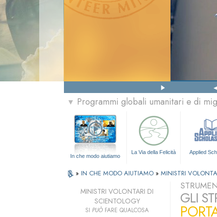
Programmi globali umanitari e di mi
▼
La Via della Felicità
Applied Sch
In che modo aiutiamo
»
IN CHE MODO AIUTIAMO
»
MINISTRI VOLONTA
STRUMENT
MINISTRI VOLONTARI DI
GLI S
SCIENTOLOGY
PORTA
SI
PUÒ
FARE QUALCOSA