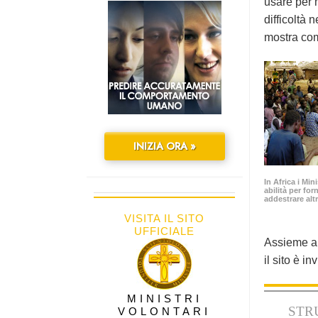
usare per m
difficoltà 
mostra com
INIZIA ORA »
In Africa i Min
abilità per for
addestrare altr
VISITA IL SITO
UFFICIALE
Assieme ai 
il sito è i
MINISTRI
STR
VOLONTARI