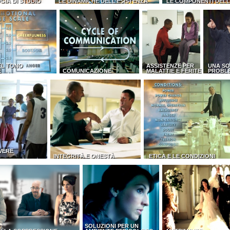
GIA DI STUDIO
LE DINAMICHE DELL’ESISTENZA
LE COMPONENTI DEL
EL TONO
ASSISTENZE PER
UNA SO
E
COMUNICAZIONE
MALATTIE E FERITE
PROBL
VERE
INTEGRITÀ E ONESTÀ
ETICA E LE CONDIZIONI
SOLUZIONI PER UN