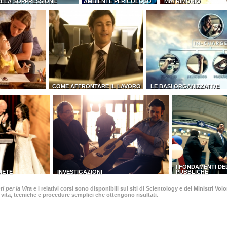
ELLA SOPPRESSIONE
AMBIENTE PERICOLOSO
MATRIMONIO
COME AFFRONTARE IL LAVORO
LE BASI ORGANIZZATIVE
I FONDAMENTI DE
 METE
INVESTIGAZIONI
PUBBLICHE
i per la Vita
e i relativi corsi sono disponibili sui siti di Scientology e dei Ministri V
 vita, tecniche e procedure semplici che ottengono risultati.