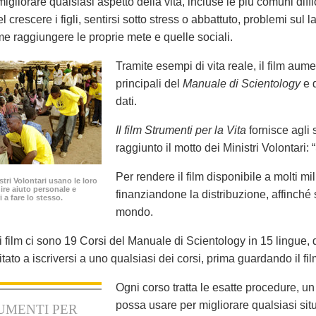
igliorare qualsiasi aspetto della vita, incluse le più comuni diffic
nel crescere i figli, sentirsi sotto stress o abbattuto, problemi sul l
e raggiungere le proprie mete e quelle sociali.
Tramite esempi di vita reale, il film aume
principali del
Manuale di Scientology
e q
dati.
Il film Strumenti per la Vita
fornisce agli 
raggiunto il motto dei Ministri Volontari: 
Per rendere il film disponibile a molti mi
istri Volontari usano le loro
nire aiuto personale e
finanziandone la distribuzione, affinché 
i a fare lo stesso.
mondo.
film ci sono 19 Corsi del Manuale di Scientology in 15 lingue, di
nvitato a iscriversi a uno qualsiasi dei corsi, prima guardando il 
Ogni corso tratta le esatte procedure, un
possa usare per migliorare qualsiasi situ
UMENTI PER