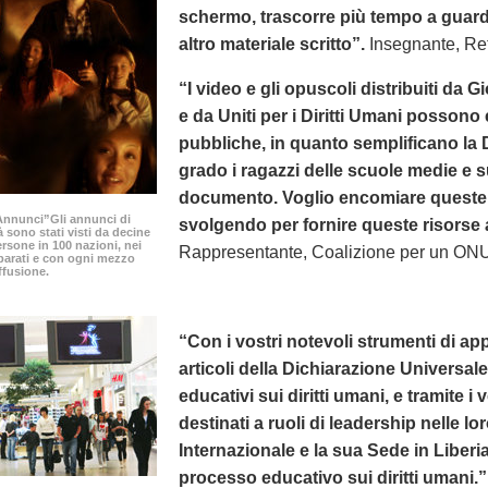
schermo, trascorre più tempo a guard
altro materiale scritto”.
Insegnante, Ret
“I video e gli opuscoli distribuiti da G
e da Uniti per i Diritti Umani possono 
pubbliche, in quanto semplificano la
grado i ragazzi delle scuole medie e 
documento. Voglio encomiare queste o
0 Annunci”Gli annunci di
svolgendo per fornire queste risorse a i
à sono stati visti da decine
ersone in 100 nazioni, nei
Rappresentante, Coalizione per un ONU
parati e con ogni mezzo
ffusione.
“Con i vostri notevoli strumenti di appr
articoli della Dichiarazione Universa
educativi sui diritti umani, e tramite i 
destinati a ruoli di leadership nelle l
Internazionale e la sua Sede in Liberi
processo educativo sui diritti umani.”