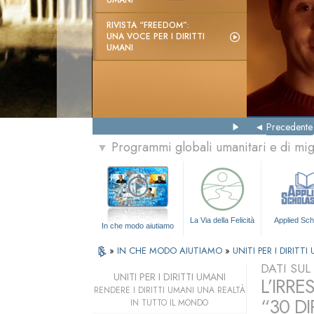
UMANI
RIVISTA “FREEDOM”:
UNA VOCE PER I DIRITTI
UMANI
Precedente
Programmi globali umanitari e di mi
▼
La Via della Felicità
Applied Sch
In che modo aiutiamo
»
IN CHE MODO AIUTIAMO
»
UNITI PER I DIRITTI
DATI SU
UNITI PER I DIRITTI UMANI
L’IRRE
RENDERE I DIRITTI UMANI UNA REALTÀ
“30 DI
IN TUTTO IL MONDO