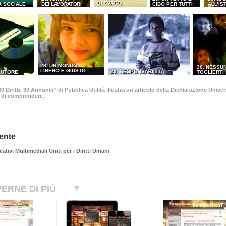
DI SVAGO
A SOCIALE
DEI LAVORATORI
CIBO PER TUTTI
ALL’IS
28. UN MONDO
30. NESSU
LIBERO E GIUSTO
29. RESPONSABILITÀ
’AUTORE
TOGLIERTI 
 Diritti, 30 Annunci” di Pubblica Utilità illustra un articolo della Dichiarazione Univ
o di comprendere.
ente
cativi Multimediali Uniti per i Diritti Umani
ERNE DI PIÙ