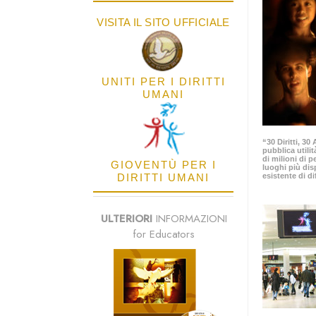
VISITA IL SITO UFFICIALE
UNITI PER I DIRITTI
UMANI
“30 Diritti, 3
pubblica utilit
di milioni di p
GIOVENTÙ PER I
luoghi più dis
DIRITTI UMANI
esistente di di
ULTERIORI
INFORMAZIONI
for Educators