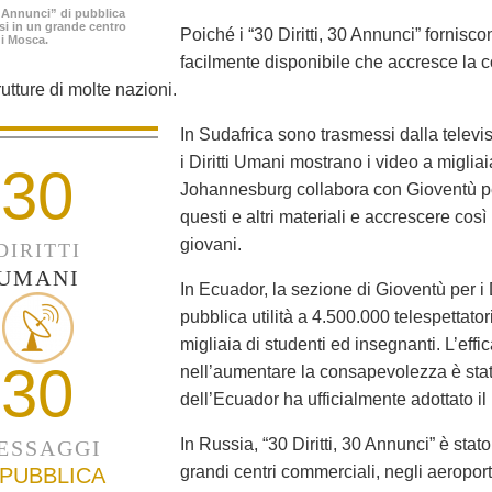
30 Annunci” di pubblica
ssi in un grande centro
Poiché i “30 Diritti, 30 Annunci” fornisc
i Mosca.
facilmente disponibile che accresce la 
rutture di molte nazioni.
In Sudafrica sono trasmessi dalla televis
i Diritti Umani mostrano i video a migliaia
30
Johannesburg collabora con Gioventù per 
questi e altri materiali e accrescere così
giovani.
DIRITTI
UMANI
In Ecuador, la sezione di Gioventù per i
pubblica utilità a 4.500.000 telespettato
migliaia di studenti ed insegnanti. L’ef
30
nell’aumentare la consapevolezza è stata
dell’Ecuador ha ufficialmente adottato il
In Russia, “30 Diritti, 30 Annunci” è stat
ESSAGGI
grandi centri commerciali, negli aeropor
 PUBBLICA