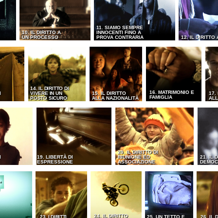
11. SIAMO SEMPRE
10. IL DIRITTO A
INNOCENTI FINO A
UN PROCESSO
PROVA CONTRARIA
12. IL DIRITTO
14. IL DIRITTO DI
16. MATRIMONIO E
I
VIVERE IN UN
15. IL DIRITTO
17.
FAMIGLIA
POSTO SICURO
ALLA NAZIONALITÀ
ALL
20. IL DIRITTO DI
I
19. LIBERTÀ DI
RIUNIONE ED
21. IL 
ESPRESSIONE
ASSOCIAZIONE
DEMOC
24. IL DIRITTO
23. I DIRITTI
25. UN TETTO E
26. IL 