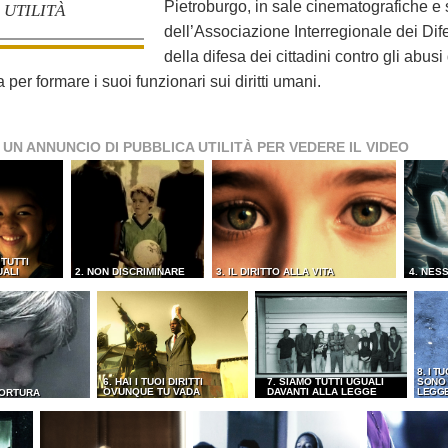
Pietroburgo, in sale cinematografiche e s
UTILITÀ
dell’Associazione Interregionale dei Dif
della difesa dei cittadini contro gli abusi
er formare i suoi funzionari sui diritti umani.
 UN ANNUNCIO DI PUBBLICA UTILITÀ PER VEDERE IL VIDEO
 TUTTI
UALI
2. NON DISCRIMINARE
3. IL DIRITTO ALLA VITA
4. NES
8. I TU
6. HAI I TUOI DIRITTI
7. SIAMO TUTTI UGUALI
SONO 
OVUNQUE TU VADA
DAVANTI ALLA LEGGE
LEGG
TORTURA