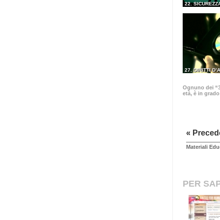
22. SICUREZZ
27. DIRITTI D
Ognuno dei “30
età, è in grad
« Preced
Materiali Edu
PER SAP