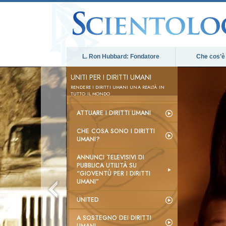
L. Ron Hubbard: Fondatore
Che cos’è
UNITI PER I DIRITTI UMANI
RENDERE I DIRITTI UMANI UNA REALTÀ IN
TUTTO IL MONDO
ATTUARE I DIRITTI UMANI
CHE COSA SONO I DIRITTI
UMANI?
ANNUNCI TELEVISIVI DI
PUBBLICA UTILITÀ SU
“GIOVENTÙ PER I DIRITTI
UMANI”
UNITED
A SOSTEGNO DEI DIRITTI