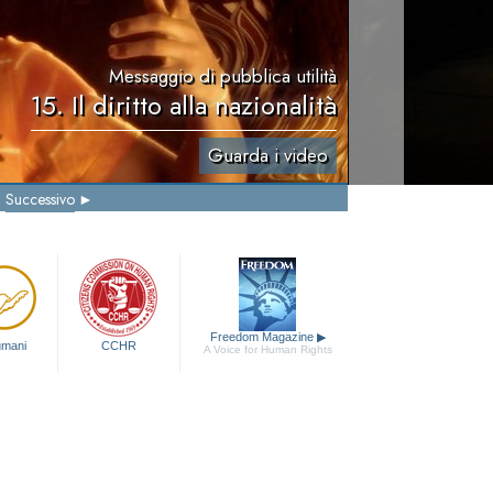
Messaggio di pubblica utilità
15. Il diritto alla nazionalità
Guarda i video
Successivo
Freedom Magazine
▶
 umani
CCHR
A Voice for Human Rights