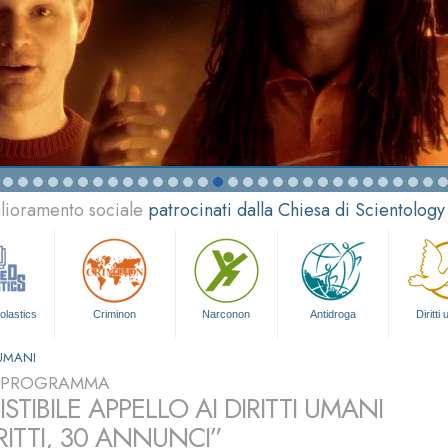
glioramento sociale
patrocinati dalla Chiesa di Scientology
olastics
Criminon
Narconon
Antidroga
Diritti
 UMANI
L PROGRAMMA
SISTIBILE APPELLO AI DIRITTI UMANI
RITTI, 30 ANNUNCI”