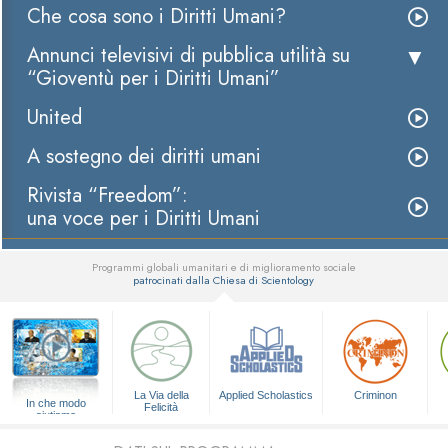
Che cosa sono i Diritti Umani?
Annunci televisivi di pubblica utilità su
“Gioventù per i Diritti Umani”
United
A sostegno dei diritti umani
Rivista “Freedom”:
una voce per i Diritti Umani
Programmi globali umanitari e di miglioramento sociale
patrocinati dalla Chiesa di Scientology
▼
La Via della
Applied Scholastics
Criminon
In che modo
Felicità
aiutiamo