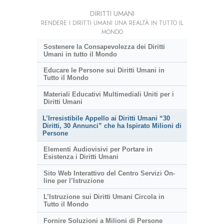
DIRITTI UMANI
RENDERE I DIRITTI UMANI UNA REALTÀ IN TUTTO IL
MONDO
Sostenere la Consapevolezza dei Diritti
Umani in tutto il Mondo
Educare le Persone sui Diritti Umani in
Tutto il Mondo
Materiali Educativi Multimediali Uniti per i
Diritti Umani
L’Irresistibile Appello ai Diritti Umani “30
Diritti, 30 Annunci” che ha Ispirato Milioni di
Persone
Elementi Audiovisivi per Portare in
Esistenza i Diritti Umani
Sito Web Interattivo del Centro Servizi On-
line per l’Istruzione
L’Istruzione sui Diritti Umani Circola in
Tutto il Mondo
Fornire Soluzioni a Milioni di Persone