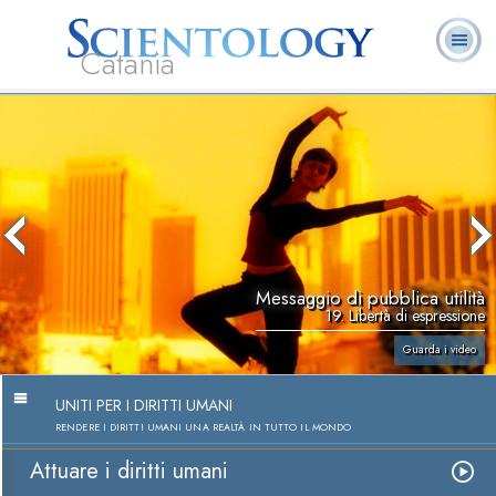
Catania
L. Ron Hubbard:
Che cos’è
Ministri
Domande
Libri
Fondatore
Scientology?
Volontari
ricorrenti
Messaggio di pubblica utilità
19. Libertà di espressione
Guarda i video
UNITI PER I DIRITTI UMANI
RENDERE I DIRITTI UMANI UNA REALTÀ IN TUTTO IL MONDO
Attuare i diritti umani