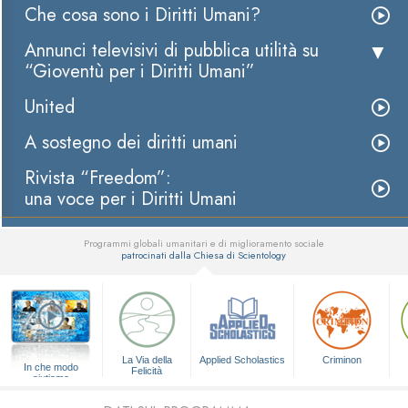
Che cosa sono i Diritti Umani?
Annunci televisivi di pubblica utilità su
“Gioventù per i Diritti Umani”
United
A sostegno dei diritti umani
Rivista “Freedom”:
una voce per i Diritti Umani
Programmi globali umanitari e di miglioramento sociale
patrocinati dalla Chiesa di Scientology
▼
La Via della
Applied Scholastics
Criminon
In che modo
Felicità
aiutiamo