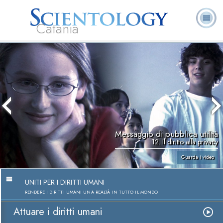
Catania
L. Ron Hubbard:
Che cos’è
Ministri
Domande
Libri
Fondatore
Scientology?
Volontari
ricorrenti
Messaggio di pubblica utilità
12. Il diritto alla privacy
Guarda i video
UNITI PER I DIRITTI UMANI
RENDERE I DIRITTI UMANI UNA REALTÀ IN TUTTO IL MONDO
Attuare i diritti umani