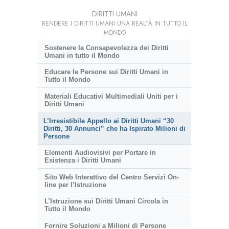
DIRITTI UMANI
RENDERE I DIRITTI UMANI UNA REALTÀ IN TUTTO IL
MONDO
Sostenere la Consapevolezza dei Diritti
Umani in tutto il Mondo
Educare le Persone sui Diritti Umani in
Tutto il Mondo
Materiali Educativi Multimediali Uniti per i
Diritti Umani
L’Irresistibile Appello ai Diritti Umani “30
Diritti, 30 Annunci” che ha Ispirato Milioni di
Persone
Elementi Audiovisivi per Portare in
Esistenza i Diritti Umani
Sito Web Interattivo del Centro Servizi On-
line per l’Istruzione
L’Istruzione sui Diritti Umani Circola in
Tutto il Mondo
Fornire Soluzioni a Milioni di Persone