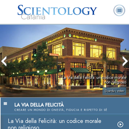
Catania
L. Ron Hubbard:
Che cos’è
Ministri
Domande
Libri
Fondatore
Scientology?
Volontari
ricorrenti
La Via della Felicità: un codice morale
non religioso
Guarda i video
LA VIA DELLA FELICITÀ
CREARE UN MONDO DI ONESTÀ, FIDUCIA E RISPETTO DI SÉ
La Via della Felicità: un codice morale
non religioso