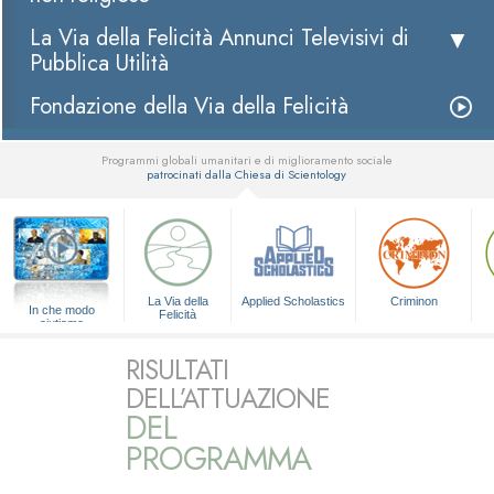
La Via della Felicità Annunci Televisivi di
Pubblica Utilità
Fondazione della Via della Felicità
Programmi globali umanitari e di miglioramento sociale
patrocinati dalla Chiesa di Scientology
▼
La Via della
Applied Scholastics
Criminon
In che modo
Felicità
aiutiamo
RISULTATI
DELL’ATTUAZIONE
DEL
PROGRAMMA