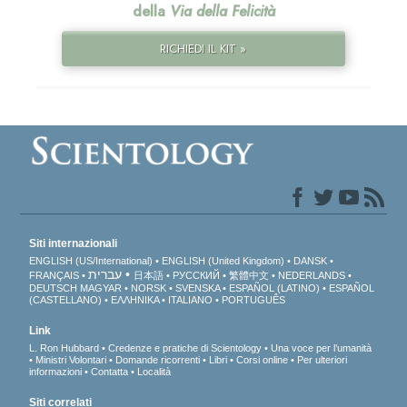
della
Via della Felicità
RICHIEDI IL KIT »
Siti internazionali
ENGLISH (US/International)
ENGLISH (United Kingdom)
DANSK
עברית
FRANÇAIS
日本語
РУССКИЙ
繁體中文
NEDERLANDS
DEUTSCH
MAGYAR
NORSK
SVENSKA
ESPAÑOL (LATINO)
ESPAÑOL
(CASTELLANO)
ΕΛΛΗΝΙΚA
ITALIANO
PORTUGUÊS
Link
L. Ron Hubbard
Credenze e pratiche di Scientology
Una voce per l’umanità
Ministri Volontari
Domande ricorrenti
Libri
Corsi online
Per ulteriori
informazioni
Contatta
Località
Siti correlati