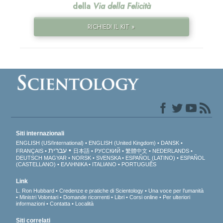
della
Via della Felicità
RICHIEDI IL KIT »
Siti internazionali
ENGLISH (US/International)
ENGLISH (United Kingdom)
DANSK
עברית
FRANÇAIS
日本語
РУССКИЙ
繁體中文
NEDERLANDS
DEUTSCH
MAGYAR
NORSK
SVENSKA
ESPAÑOL (LATINO)
ESPAÑOL
(CASTELLANO)
ΕΛΛΗΝΙΚA
ITALIANO
PORTUGUÊS
Link
L. Ron Hubbard
Credenze e pratiche di Scientology
Una voce per l’umanità
Ministri Volontari
Domande ricorrenti
Libri
Corsi online
Per ulteriori
informazioni
Contatta
Località
Siti correlati