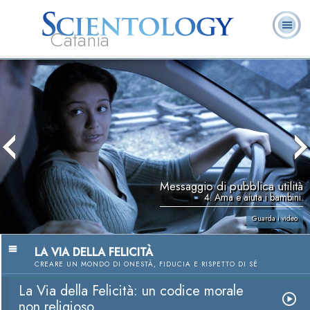
Catania
L. Ron Hubbard:
Che cos’è
Ministri
Domande
Libri
Fondatore
Scientology?
Volontari
ricorrenti
Messaggio di pubblica utilità
4. Ama e aiuta i bambini.
Guarda i video
LA VIA DELLA FELICITÀ
CREARE UN MONDO DI ONESTÀ, FIDUCIA E RISPETTO DI SÉ
La Via della Felicità: un codice morale
non religioso