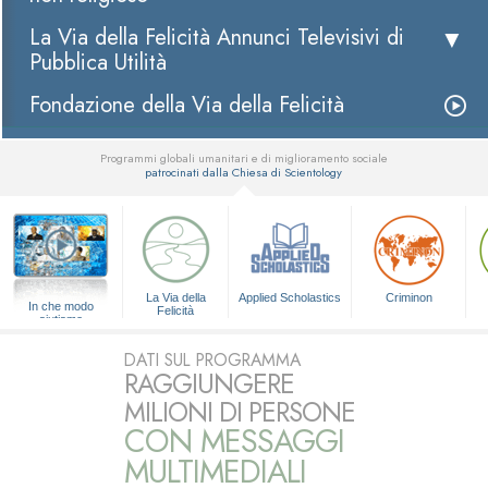
La Via della Felicità Annunci Televisivi di
Pubblica Utilità
Fondazione della Via della Felicità
Programmi globali umanitari e di miglioramento sociale
patrocinati dalla Chiesa di Scientology
▼
La Via della
Applied Scholastics
Criminon
In che modo
Felicità
aiutiamo
DATI SUL PROGRAMMA
RAGGIUNGERE
MILIONI DI PERSONE
CON MESSAGGI
MULTIMEDIALI