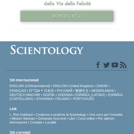
della
Via della Felicità
RICHIEDI IL KIT »
Siti internazionali
ENGLISH (US/International)
ENGLISH (United Kingdom)
DANSK
עברית
FRANÇAIS
日本語
РУССКИЙ
繁體中文
NEDERLANDS
DEUTSCH
MAGYAR
NORSK
SVENSKA
ESPAÑOL (LATINO)
ESPAÑOL
(CASTELLANO)
ΕΛΛΗΝΙΚA
ITALIANO
PORTUGUÊS
Link
L. Ron Hubbard
Credenze e pratiche di Scientology
Una voce per l’umanità
Ministri Volontari
Domande ricorrenti
Libri
Corsi online
Per ulteriori
informazioni
Contatta
Località
Siti correlati