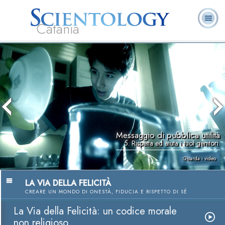
Catania
L. Ron Hubbard:
Che cos’è
Ministri
Domande
Libri
Fondatore
Scientology?
Volontari
ricorrenti
Messaggio di pubblica utilità
5. Rispetta ed aiuta i tuoi genitori.
Guarda i video
LA VIA DELLA FELICITÀ
CREARE UN MONDO DI ONESTÀ, FIDUCIA E RISPETTO DI SÉ
La Via della Felicità: un codice morale
non religioso