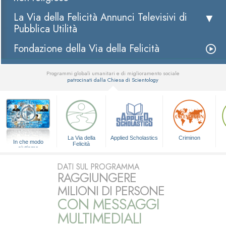
La Via della Felicità Annunci Televisivi di
Pubblica Utilità
Fondazione della Via della Felicità
Programmi globali umanitari e di miglioramento sociale
patrocinati dalla Chiesa di Scientology
▼
La Via della
Applied Scholastics
Criminon
In che modo
Felicità
aiutiamo
DATI SUL PROGRAMMA
RAGGIUNGERE
MILIONI DI PERSONE
CON MESSAGGI
MULTIMEDIALI