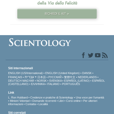
della
Via della Felicità
RICHIEDI IL KIT »
Siti internazionali
ENGLISH (US/International)
ENGLISH (United Kingdom)
DANSK
עברית
FRANÇAIS
日本語
РУССКИЙ
繁體中文
NEDERLANDS
DEUTSCH
MAGYAR
NORSK
SVENSKA
ESPAÑOL (LATINO)
ESPAÑOL
(CASTELLANO)
ΕΛΛΗΝΙΚA
ITALIANO
PORTUGUÊS
Link
L. Ron Hubbard
Credenze e pratiche di Scientology
Una voce per l’umanità
Ministri Volontari
Domande ricorrenti
Libri
Corsi online
Per ulteriori
informazioni
Contatta
Località
Siti correlati