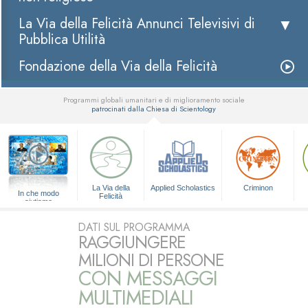
La Via della Felicità Annunci Televisivi di
Pubblica Utilità
Fondazione della Via della Felicità
Programmi globali umanitari e di miglioramento sociale
patrocinati dalla Chiesa di Scientology
▼
La Via della
Applied Scholastics
Criminon
In che modo
Felicità
aiutiamo
DATI SUL PROGRAMMA
RAGGIUNGERE
MILIONI DI PERSONE
CON MESSAGGI
MULTIMEDIALI