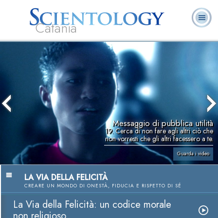
Catania
L. Ron Hubbard:
Che cos’è
Ministri
Domande
Libri
Fondatore
Scientology?
Volontari
ricorrenti
Messaggio di pubblica utilità
19. Cerca di non fare agli altri ciò che
non vorresti che gli altri facessero a te.
Guarda i video
LA VIA DELLA FELICITÀ
CREARE UN MONDO DI ONESTÀ, FIDUCIA E RISPETTO DI SÉ
La Via della Felicità: un codice morale
non religioso