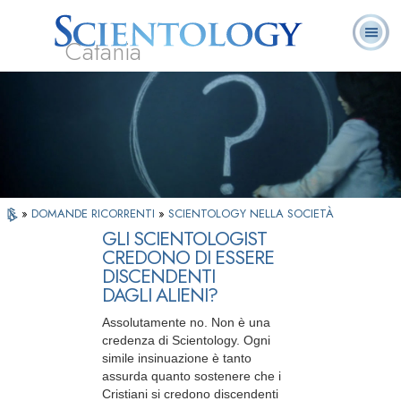
Catania
L. Ron Hubbard:
Che cos’è
Ministri
Domande
Libri
Fondatore
Scientology?
Volontari
ricorrenti
»
DOMANDE RICORRENTI
»
SCIENTOLOGY NELLA SOCIETÀ
GLI SCIENTOLOGIST
CREDONO DI ESSERE
DISCENDENTI
DAGLI ALIENI?
Assolutamente no. Non è una
credenza di Scientology. Ogni
simile insinuazione è tanto
assurda quanto sostenere che i
Cristiani si credono discendenti