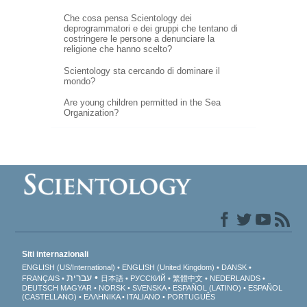
Che cosa pensa Scientology dei
deprogrammatori e dei gruppi che tentano di
costringere le persone a denunciare la
religione che hanno scelto?
Scientology sta cercando di dominare il
mondo?
Are young children permitted in the Sea
Organization?
Siti internazionali
ENGLISH (US/International)
ENGLISH (United Kingdom)
DANSK
עברית
FRANÇAIS
日本語
РУССКИЙ
繁體中文
NEDERLANDS
DEUTSCH
MAGYAR
NORSK
SVENSKA
ESPAÑOL (LATINO)
ESPAÑOL
(CASTELLANO)
ΕΛΛΗΝΙΚA
ITALIANO
PORTUGUÊS