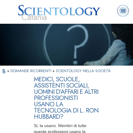
Catania
L. Ron Hubbard:
Che cos’è
Ministri
Domande
Libri
Fondatore
Scientology?
Volontari
ricorrenti
»
DOMANDE RICORRENTI
»
SCIENTOLOGY NELLA SOCIETÀ
MEDICI, SCUOLE,
ASSISTENTI SOCIALI,
UOMINI D’AFFARI E ALTRI
PROFESSIONISTI
USANO LA
TECNOLOGIA DI L. RON
HUBBARD?
Si, la usano. Membri di tutte
queste professioni usano la