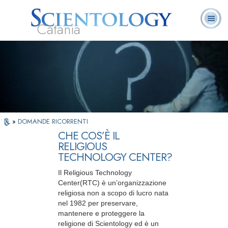
Catania
L. Ron Hubbard:
Che cos’è
Ministri
Domande
Libri
Fondatore
Scientology?
Volontari
ricorrenti
»
DOMANDE RICORRENTI
CHE COS’È IL
RELIGIOUS
TECHNOLOGY CENTER?
Il Religious Technology
Center(RTC) è un’organizzazione
religiosa non a scopo di lucro nata
nel 1982 per preservare,
mantenere e proteggere la
religione di Scientology ed è un