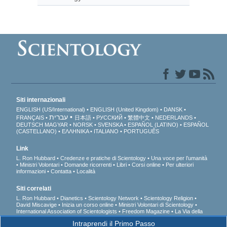
Siti internazionali
ENGLISH (US/International)
ENGLISH (United Kingdom)
DANSK
עברית
FRANÇAIS
日本語
РУССКИЙ
繁體中文
NEDERLANDS
DEUTSCH
MAGYAR
NORSK
SVENSKA
ESPAÑOL (LATINO)
ESPAÑOL
(CASTELLANO)
ΕΛΛΗΝΙΚA
ITALIANO
PORTUGUÊS
Link
L. Ron Hubbard
Credenze e pratiche di Scientology
Una voce per l’umanità
Ministri Volontari
Domande ricorrenti
Libri
Corsi online
Per ulteriori
informazioni
Contatta
Località
Siti correlati
L. Ron Hubbard
Dianetics
Scientology Network
Scientology Religion
David Miscavige
Inizia un corso online
Ministri Volontari di Scientology
International Association of Scientologists
Freedom Magazine
La Via della
Felicità
A sostegno di un mondo libero dalla droga
Uniti per i Diritti Umani
Intraprendi il Primo Passo
Gioventù per i Diritti Umani
Comitato dei Cittadini per i Diritti Umani