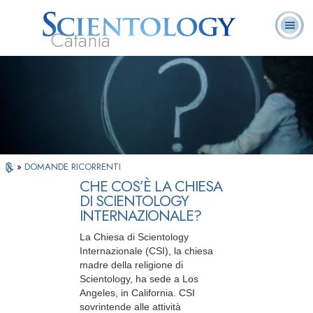
Catania
L. Ron Hubbard:
Che cos’è
Ministri
Domande
Libri
Fondatore
Scientology?
Volontari
ricorrenti
»
DOMANDE RICORRENTI
CHE COS’È LA CHIESA
DI SCIENTOLOGY
INTERNAZIONALE?
La Chiesa di Scientology
Internazionale (CSI), la chiesa
madre della religione di
Scientology, ha sede a Los
Angeles, in California. CSI
sovrintende alle attività