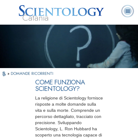
Catania
L. Ron Hubbard:
Che cos’è
Ministri
Domande
Libri
Fondatore
Scientology?
Volontari
ricorrenti
»
DOMANDE RICORRENTI
COME FUNZIONA
SCIENTOLOGY?
La religione di Scientology fornisce
risposte a molte domande sulla
vita e sulla morte. Comprende un
percorso dettagliato, tracciato con
precisione. Sviluppando
Scientology, L. Ron Hubbard ha
scoperto una tecnologia capace di