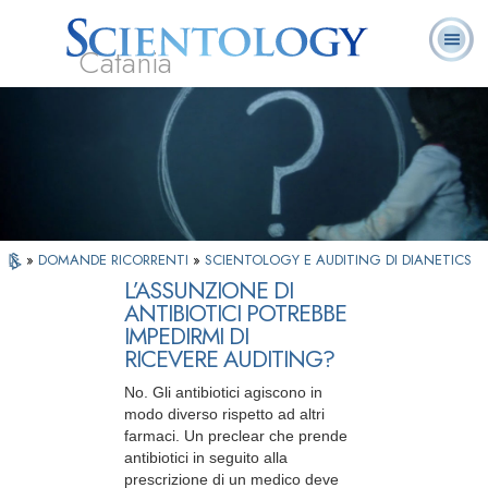
Catania
L. Ron Hubbard:
Che cos’è
Ministri
Domande
Libri
Fondatore
Scientology?
Volontari
ricorrenti
»
DOMANDE RICORRENTI
»
SCIENTOLOGY E AUDITING DI DIANETICS
L’ASSUNZIONE DI
ANTIBIOTICI POTREBBE
IMPEDIRMI DI
RICEVERE AUDITING?
No. Gli antibiotici agiscono in
modo diverso rispetto ad altri
farmaci. Un preclear che prende
antibiotici in seguito alla
prescrizione di un medico deve