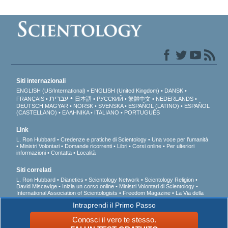
Siti internazionali
ENGLISH (US/International)
ENGLISH (United Kingdom)
DANSK
עברית
FRANÇAIS
日本語
РУССКИЙ
繁體中文
NEDERLANDS
DEUTSCH
MAGYAR
NORSK
SVENSKA
ESPAÑOL (LATINO)
ESPAÑOL
(CASTELLANO)
ΕΛΛΗΝΙΚA
ITALIANO
PORTUGUÊS
Link
L. Ron Hubbard
Credenze e pratiche di Scientology
Una voce per l’umanità
Ministri Volontari
Domande ricorrenti
Libri
Corsi online
Per ulteriori
informazioni
Contatta
Località
Siti correlati
L. Ron Hubbard
Dianetics
Scientology Network
Scientology Religion
David Miscavige
Inizia un corso online
Ministri Volontari di Scientology
International Association of Scientologists
Freedom Magazine
La Via della
Felicità
A sostegno di un mondo libero dalla droga
Uniti per i Diritti Umani
Intraprendi il Primo Passo
Gioventù per i Diritti Umani
Comitato dei Cittadini per i Diritti Umani
Conosci il vero te stesso.
© 2026 Chiesa di Scientology Internazionale. Tutti i diritti riservati.
Informativa sulla