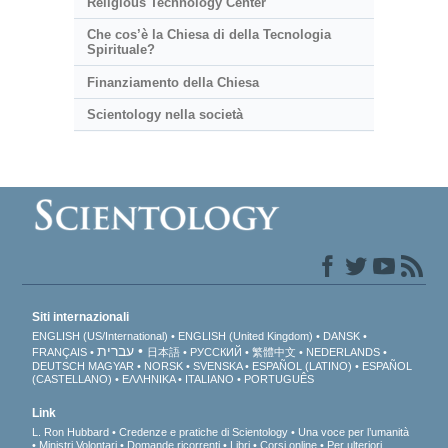
Religious Technology Center
Che cos’è la Chiesa di della Tecnologia
Spirituale?
Finanziamento della Chiesa
Scientology nella società
Siti internazionali
ENGLISH (US/International)
ENGLISH (United Kingdom)
DANSK
עברית
FRANÇAIS
日本語
РУССКИЙ
繁體中文
NEDERLANDS
DEUTSCH
MAGYAR
NORSK
SVENSKA
ESPAÑOL (LATINO)
ESPAÑOL
(CASTELLANO)
ΕΛΛΗΝΙΚA
ITALIANO
PORTUGUÊS
Link
L. Ron Hubbard
Credenze e pratiche di Scientology
Una voce per l’umanità
Ministri Volontari
Domande ricorrenti
Libri
Corsi online
Per ulteriori