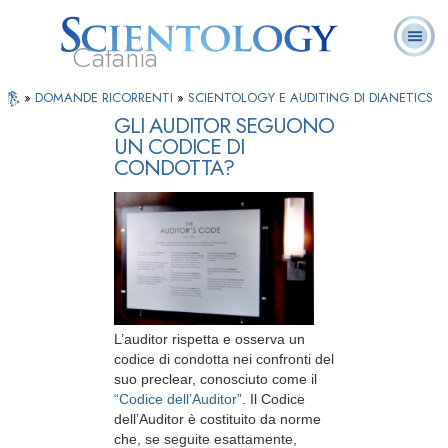
Catania
Premere
L. Ron Hubbard:
Che cos’è
Ministri
Domande
»
DOMANDE RICORRENTI
»
SCIENTOLOGY E AUDITING DI DIANETICS
Libri
Play
Fondatore
Scientology?
Volontari
ricorrenti
per
GLI AUDITOR SEGUONO
Vedere
UN CODICE DI
il
video
CONDOTTA?
L’auditor rispetta e osserva un
codice di condotta nei confronti del
suo preclear, conosciuto come il
“Codice dell’Auditor”
. Il Codice
dell’Auditor è costituito da norme
che, se seguite esattamente,