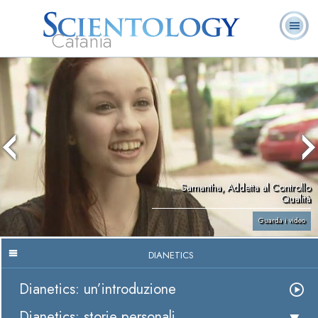
Catania
L. Ron Hubbard:
Che cos’è
Ministri
Domande
Libri
Fondatore
Scientology?
Volontari
ricorrenti
Samantha, Addetta al Controllo
Qualità
Guarda i video
DIANETICS
Dianetics: un’introduzione
Dianetics: storie personali