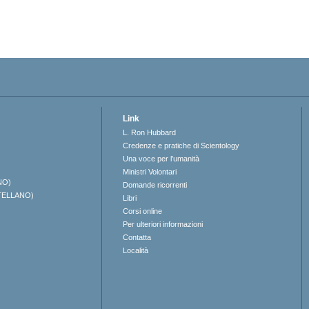
Link
L. Ron Hubbard
Credenze e pratiche di Scientology
Una voce per l’umanità
Ministri Volontari
NO)
Domande ricorrenti
TELLANO)
Libri
Corsi online
Per ulteriori informazioni
Contatta
Località