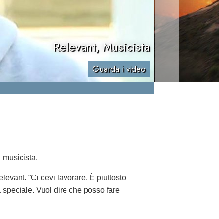
Relevant, Musicista
Guarda i video
n musicista.
evant. “Ci devi lavorare. È piuttosto
 speciale. Vuol dire che posso fare