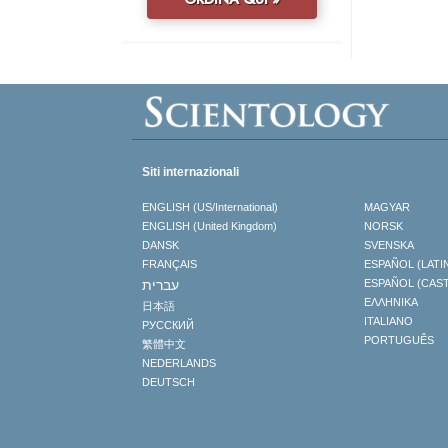
Siti internazionali
ENGLISH (US/International)
MAGYAR
ENGLISH (United Kingdom)
NORSK
DANSK
SVENSKA
FRANÇAIS
ESPAÑOL (LATI
עברית
ESPAÑOL (CAS
ΕΛΛΗΝΙΚA
日本語
ITALIANO
РУССКИЙ
PORTUGUÊS
繁體中文
NEDERLANDS
DEUTSCH