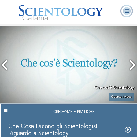
Catania
L. Ron Hubbard:
Che cos’è
Ministri
Domande
Libri
Fondatore
Scientology?
Volontari
ricorrenti
Che cos’è Scientology
Guarda i video
CREDENZE E PRATICHE
Che Cosa Dicono gli Scientologist
Riguardo a Scientology