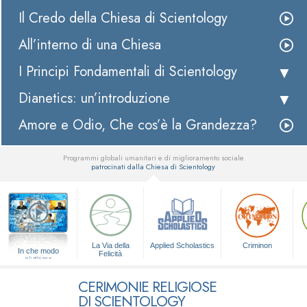
Il Credo della Chiesa di Scientology
All’interno di una Chiesa
I Principi Fondamentali di Scientology
Dianetics: un’introduzione
Amore e Odio, Che cos’è la Grandezza?
Programmi globali umanitari e di miglioramento sociale
patrocinati dalla Chiesa di Scientology
▼
La Via della
Applied Scholastics
Criminon
In che modo
Felicità
aiutiamo
CERIMONIE RELIGIOSE
DI SCIENTOLOGY