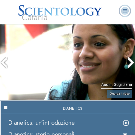
Catania
L. Ron Hubbard:
Che cos’è
Ministri
Domande
Libri
Fondatore
Scientology?
Volontari
ricorrenti
Austin, Segretaria
Guarda i video
DIANETICS
Dianetics: un’introduzione
Dianetics: storie personali