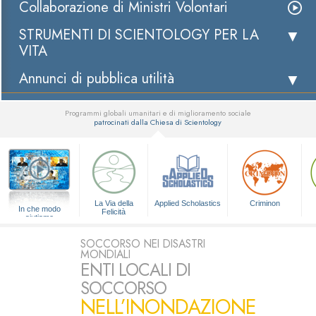
Collaborazione di Ministri Volontari
STRUMENTI DI SCIENTOLOGY PER LA
VITA
Annunci di pubblica utilità
Programmi globali umanitari e di miglioramento sociale
patrocinati dalla Chiesa di Scientology
▼
La Via della
Applied Scholastics
Criminon
In che modo
Felicità
aiutiamo
SOCCORSO NEI DISASTRI
MONDIALI
ENTI LOCALI DI
SOCCORSO
NELL’INONDAZIONE