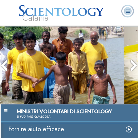
Catania
L. Ron Hubbard:
Che cos’è
Ministri
Domande
Libri
Fondatore
Scientology?
Volontari
ricorrenti
Impulso ad aiut
Guarda i vid
MINISTRI VOLONTARI DI SCIENTOLOGY
SI
PUÒ
FARE QUALCOSA
Fornire aiuto efficace