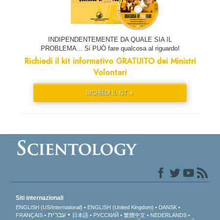
INDIPENDENTEMENTE DA QUALE SIA IL
PROBLEMA... Si PUÒ fare qualcosa al riguardo!
Richiedi il kit informativo GRATUITO dei Ministri
Volontari
RICHIEDI IL KIT »
Siti internazionali
ENGLISH (US/International)
ENGLISH (United Kingdom)
DANSK
עברית
FRANÇAIS
日本語
РУССКИЙ
繁體中文
NEDERLANDS