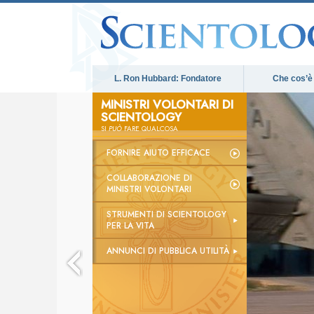
L. Ron Hubbard: Fondatore
Che cos’è
MINISTRI VOLONTARI DI
SCIENTOLOGY
SI
PUÒ
FARE QUALCOSA
FORNIRE AIUTO EFFICACE
COLLABORAZIONE DI
MINISTRI VOLONTARI
STRUMENTI DI SCIENTOLOGY
PER LA VITA
ANNUNCI DI PUBBLICA UTILITÀ