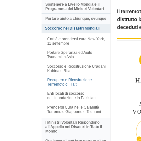
Sostenere a Livello Mondiale il
Programma dei Ministri Volontari
Il terremo
Portare aiuto a chiunque, ovunque
distrutto 
deceduti e 
Soccorso nei Disastri Mondiali
Carità e prendersi cura New York,
11 settembre
Portare Speranza ed Aiuto
Tsunami in Asia
Soccorso e Ricostruzione Uragani
Katrina e Rita
H
Recupero e Ricostruzione
Terremoto di Haiti
Enti locali di soccorso
nell’inondazione in Pakistan
Prendersi Cura nelle Calamità
V
Terremoto Giappone e Tsunami
I Ministri Volontari Rispondono
all’Appello nei Disastri in Tutto il
Mondo
Qualcosa si
può
fare portare aiuto