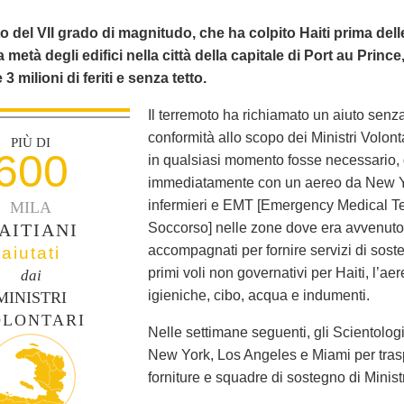
to del VII grado di magnitudo, che ha colpito Haiti prima del
la metà degli edifici nella città della capitale di Port au Princ
3 milioni di feriti e senza tetto.
Il terremoto ha richiamato un aiuto senza
conformità allo scopo dei Ministri Volont
PIÙ DI
600
in qualsiasi momento fosse necessario, g
immediatamente con un aereo da New York
infermieri e EMT [Emergency Medical Te
MILA
AITIANI
Soccorso] nelle zone dove era avvenuto il
accompagnati per fornire servizi di sos
aiutati
primi voli non governativi per Haiti, l’a
dai
igieniche, cibo, acqua e indumenti.
MINISTRI
OLONTARI
Nelle settimane seguenti, gli Scientologi
New York, Los Angeles e Miami per tras
forniture e squadre di sostegno di Ministr