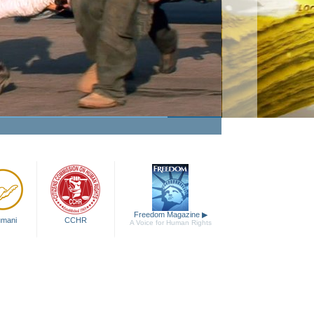
Impulso ad aiutare
Guarda i video
Freedom Magazine
▶
 umani
CCHR
A Voice for Human Rights