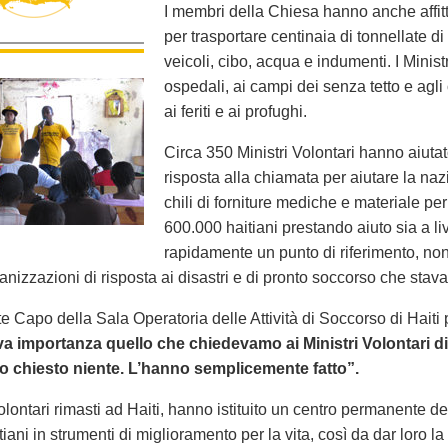
I membri della Chiesa hanno anche affit
per trasportare centinaia di tonnellate 
veicoli, cibo, acqua e indumenti. I Ministr
ospedali, ai campi dei senza tetto e agli
ai feriti e ai profughi.
Circa 350 Ministri Volontari hanno aiutat
risposta alla chiamata per aiutare la n
chili di forniture mediche e materiale p
600.000 haitiani prestando aiuto sia a liv
rapidamente un punto di riferimento, non
ganizzazioni di risposta ai disastri e di pronto soccorso che stav
e Capo della Sala Operatoria delle Attività di Soccorso di Haiti
a importanza quello che chiedevamo ai Ministri Volontari di
 chiesto niente. L’hanno semplicemente fatto”.
Volontari rimasti ad Haiti, hanno istituito un centro permanente 
iani in strumenti di miglioramento per la vita, così da dar loro la fa