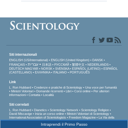
Siti internazionali
ENGLISH (US/International)
ENGLISH (United Kingdom)
DANSK
עברית
FRANÇAIS
日本語
РУССКИЙ
繁體中文
NEDERLANDS
DEUTSCH
MAGYAR
NORSK
SVENSKA
ESPAÑOL (LATINO)
ESPAÑOL
(CASTELLANO)
ΕΛΛΗΝΙΚA
ITALIANO
PORTUGUÊS
Link
L. Ron Hubbard
Credenze e pratiche di Scientology
Una voce per l’umanità
Ministri Volontari
Domande ricorrenti
Libri
Corsi online
Per ulteriori
informazioni
Contatta
Località
Siti correlati
L. Ron Hubbard
Dianetics
Scientology Network
Scientology Religion
David Miscavige
Inizia un corso online
Ministri Volontari di Scientology
International Association of Scientologists
Freedom Magazine
La Via della
Felicità
A sostegno di un mondo libero dalla droga
Uniti per i Diritti Umani
Intraprendi il Primo Passo
Gioventù per i Diritti Umani
Comitato dei Cittadini per i Diritti Umani