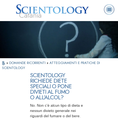
Catania
L. Ron Hubbard:
Che cos’è
Ministri
Domande
Libri
Fondatore
Scientology?
Volontari
ricorrenti
»
DOMANDE RICORRENTI
»
ATTEGGIAMENTI E PRATICHE DI
SCIENTOLOGY
SCIENTOLOGY
RICHIEDE DIETE
SPECIALI O PONE
DIVIETI AL FUMO
O ALL’ALCOL?
No. Non c’è alcun tipo di dieta e
nessun divieto generale nei
riguardi del fumare o del bere.