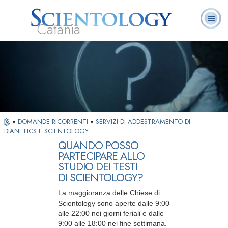
Catania
L. Ron Hubbard:
Che cos’è
Ministri
Domande
Libri
Fondatore
Scientology?
Volontari
ricorrenti
»
DOMANDE RICORRENTI
»
SERVIZI DI ADDESTRAMENTO DI
DIANETICS E SCIENTOLOGY
QUANDO POSSO
PARTECIPARE ALLO
STUDIO DEI TESTI
DI SCIENTOLOGY?
La maggioranza delle Chiese di
Scientology sono aperte dalle 9:00
alle 22:00 nei giorni feriali e dalle
9:00
alle 18:00 nei fine settimana.