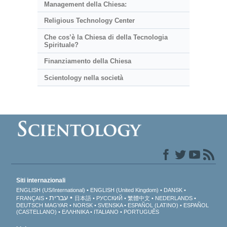
Management della Chiesa:
Religious Technology Center
Che cos’è la Chiesa di della Tecnologia
Spirituale?
Finanziamento della Chiesa
Scientology nella società
Siti internazionali
ENGLISH (US/International)
ENGLISH (United Kingdom)
DANSK
עברית
FRANÇAIS
日本語
РУССКИЙ
繁體中文
NEDERLANDS
DEUTSCH
MAGYAR
NORSK
SVENSKA
ESPAÑOL (LATINO)
ESPAÑOL
(CASTELLANO)
ΕΛΛΗΝΙΚA
ITALIANO
PORTUGUÊS