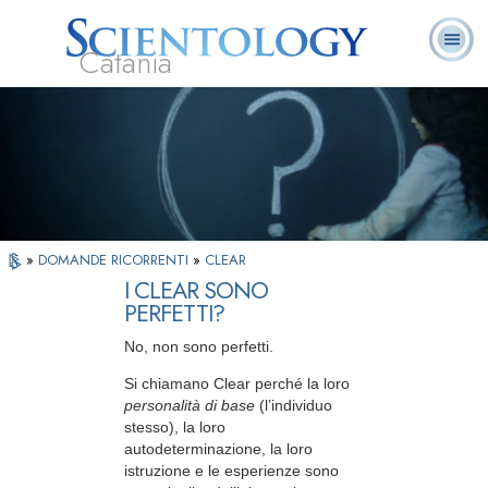
Catania
L. Ron Hubbard:
Che cos’è
Ministri
Domande
Libri
Fondatore
Scientology?
Volontari
ricorrenti
»
DOMANDE RICORRENTI
»
CLEAR
I CLEAR SONO
PERFETTI?
No, non sono perfetti.
Si chiamano Clear perché la loro
personalità di base
(l’individuo
stesso), la loro
autodeterminazione, la loro
istruzione e le esperienze sono