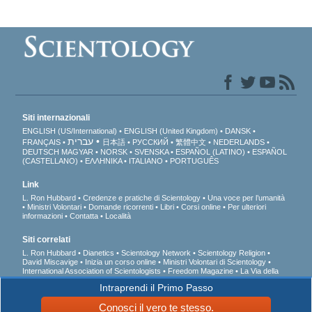
Siti internazionali
ENGLISH (US/International)
ENGLISH (United Kingdom)
DANSK
עברית
FRANÇAIS
日本語
РУССКИЙ
繁體中文
NEDERLANDS
DEUTSCH
MAGYAR
NORSK
SVENSKA
ESPAÑOL (LATINO)
ESPAÑOL
(CASTELLANO)
ΕΛΛΗΝΙΚA
ITALIANO
PORTUGUÊS
Link
L. Ron Hubbard
Credenze e pratiche di Scientology
Una voce per l’umanità
Ministri Volontari
Domande ricorrenti
Libri
Corsi online
Per ulteriori
informazioni
Contatta
Località
Siti correlati
L. Ron Hubbard
Dianetics
Scientology Network
Scientology Religion
David Miscavige
Inizia un corso online
Ministri Volontari di Scientology
International Association of Scientologists
Freedom Magazine
La Via della
Felicità
A sostegno di un mondo libero dalla droga
Uniti per i Diritti Umani
Intraprendi il Primo Passo
Gioventù per i Diritti Umani
Comitato dei Cittadini per i Diritti Umani
Conosci il vero te stesso.