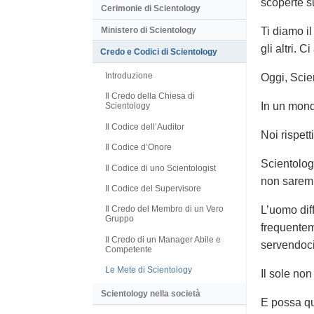
scoperte s
Cerimonie di Scientology
Ministero di Scientology
Ti diamo il
gli altri. 
Credo e Codici di Scientology
Introduzione
Oggi, Scien
Il Credo della Chiesa di
In un mondo
Scientology
Il Codice dell’Auditor
Noi rispet
Il Codice d’Onore
Scientolog
Il Codice di uno Scientologist
non saremm
Il Codice del Supervisore
L’uomo diff
Il Credo del Membro di un Vero
Gruppo
frequentem
Il Credo di un Manager Abile e
servendoci
Competente
Le Mete di Scientology
Il sole no
Scientology nella società
E possa qu