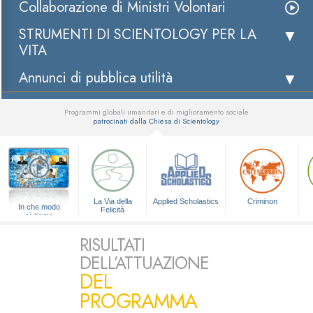
Collaborazione di Ministri Volontari
STRUMENTI DI SCIENTOLOGY PER LA
VITA
Annunci di pubblica utilità
Programmi globali umanitari e di miglioramento sociale
patrocinati dalla Chiesa di Scientology
▼
La Via della
Applied Scholastics
Criminon
In che modo
Felicità
aiutiamo
RISULTATI
DELL’ATTUAZIONE
DEL
PROGRAMMA