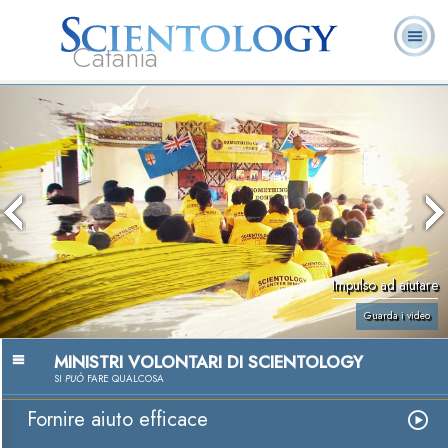
Catania
L. Ron Hubbard:
Che cos’è
Ministri
Domande
Libri
Fondatore
Scientology?
Volontari
ricorrenti
Impulso ad aiutare
Guarda i video
MINISTRI VOLONTARI DI SCIENTOLOGY
SI
PUÒ
FARE QUALCOSA
Fornire aiuto efficace