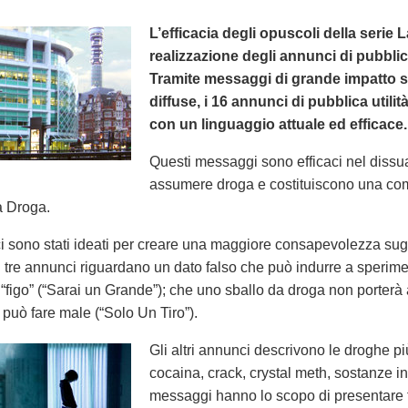
L’efficacia degli opuscoli della serie 
realizzazione degli annunci di pubblic
Tramite messaggi di grande impatto sugl
diffuse, i 16 annunci di pubblica utili
con un linguaggio attuale ed efficace.
Questi messaggi sono efficaci nel dissu
assumere droga e costituiscono una c
a Droga.
 sono stati ideati per creare una maggiore consapevolezza sugli e
mi tre annunci riguardano un dato falso che può indurre a sperim
ù “figo” (“Sarai un Grande”); che uno sballo da droga non porterà
 può fare male (“Solo Un Tiro”).
Gli altri annunci descrivono le droghe più
cocaina, crack, crystal meth, sostanze ina
messaggi hanno lo scopo di presentare fa