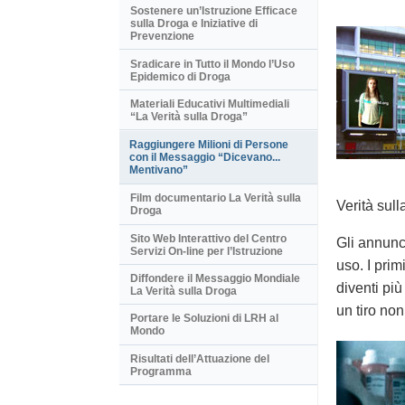
Sostenere un’Istruzione Efficace
sulla Droga e Iniziative di
Prevenzione
Sradicare in Tutto il Mondo l’Uso
Epidemico di Droga
Materiali Educativi Multimediali
“La Verità sulla Droga”
Raggiungere Milioni di Persone
con il Messaggio “Dicevano...
Mentivano”
Film documentario La Verità sulla
Verità sull
Droga
Sito Web Interattivo del Centro
Gli annunci
Servizi On-line per l’Istruzione
uso. I pri
Diffondere il Messaggio Mondiale
diventi pi
La Verità sulla Droga
un tiro non
Portare le Soluzioni di LRH al
Mondo
Risultati dell’Attuazione del
Programma