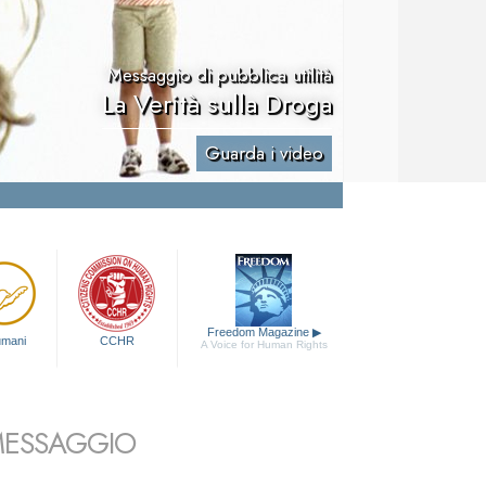
Messaggio di pubblica utilità
La Verità sulla Droga
Guarda i video
Freedom Magazine
▶
 umani
CCHR
A Voice for Human Rights
 MESSAGGIO