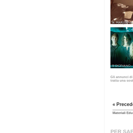
14. MARIJUANA
15 DICEVANO.
Gli annunci di
tratta una sost
« Preced
Materiali Edu
PER SAP