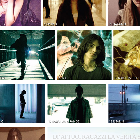
6 EROINA
7 INALANTI
OLTA
9 LSD
10 SOLO UN TIRO
ICI
12 SARAI UN GRANDE
13 RITALIN
DI’ AI TUOI RAGAZZI LA VERITÀ