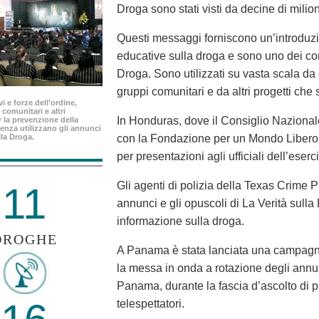
Droga sono stati visti da decine di milio
Questi messaggi forniscono un’introduzio
educative sulla droga e sono uno dei c
Droga. Sono utilizzati su vasta scala da e
gruppi comunitari e da altri progetti che
i e forze dell’ordine,
 comunitari e altri
In Honduras, dove il Consiglio Nazionale 
 la prevenzione della
enza utilizzano gli annunci
lla Droga.
con la Fondazione per un Mondo Libero d
per presentazioni agli ufficiali dell’eserc
Gli agenti di polizia della Texas Crime P
11
annunci e gli opuscoli di La Verità sulla
informazione sulla droga.
DROGHE
A Panama è stata lanciata una campagna
la messa in onda a rotazione degli annun
Panama, durante la fascia d’ascolto di p
telespettatori.