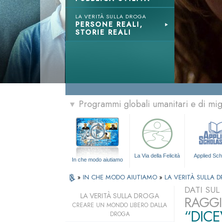
LA VERITÀ SULLA DROGA
PERSONE REALI,
STORIE REALI
Programmi globali umanitari e di mi
▼
La Via della Felicità
Applied Sch
In che modo aiutiamo
»
IN CHE MODO AIUTIAMO
»
LA VERITÀ SULLA 
DATI SU
LA VERITÀ SULLA DROGA
RAGGI
CREARE UN MONDO LIBERO DALLA
“DICE
DROGA