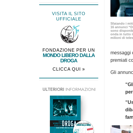
VISITA IL SITO
UFFICIALE
Sfatando i mit
16 annunci “D
sono disponib
onda in tutto
milioni di tele
FONDAZIONE PER UN
messaggi d
MONDO LIBERO DALLA
premiati co
DROGA
CLICCA QUI »
Gli annunc
“Gl
ULTERIORI
INFORMAZIONI
per
“Us
dib
fam