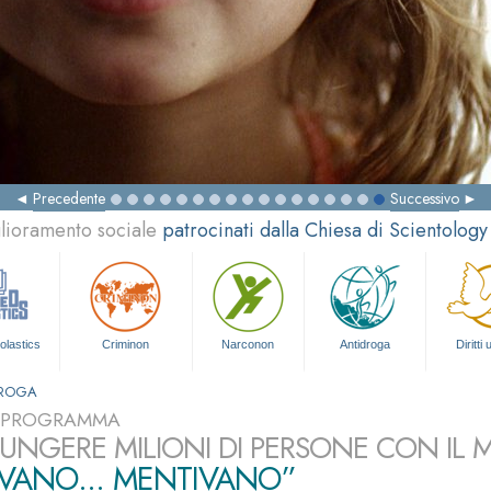
Precedente
Successivo
glioramento sociale
patrocinati dalla Chiesa di Scientology
olastics
Criminon
Narconon
Antidroga
Diritti
DROGA
L PROGRAMMA
UNGERE MILIONI DI PERSONE CON IL
VANO... MENTIVANO”