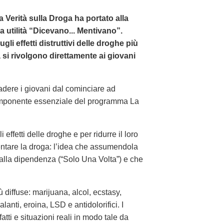
La Verità sulla Droga ha portato alla
a utilità “Dicevano... Mentivano”.
i effetti distruttivi delle droghe più
tà si rivolgono direttamente ai giovani
adere i giovani dal cominciare ad
omponente essenziale del programma La
ffetti delle droghe e per ridurre il loro
entare la droga: l’idea che assumendola
 alla dipendenza (“Solo Una Volta”) e che
 diffuse: marijuana, alcol, ecstasy,
lanti, eroina, LSD e antidolorifici. I
tti e situazioni reali in modo tale da