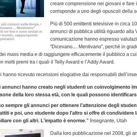
creare comprensione nei giovani e fare 
corrisponde a uno degli opuscoli della s
Più di 500 emittenti televisive in circa
i più comuni sulla droga, i
icevano ... Mentivano”
annunci di pubblica utilità riguardo alla 
ili
on-line
e sono andati in
 il mondo, raggiungendo
comunicazione hanno espresso valutazio
spettatori.
“Dicevano.... Mentivano”, perché in grado
ei mass media e di raggiungere efficacemente il pubblico a cui s
n molti premi tra i quali il Telly Award e l’Addy Award.
i hanno ricevuto recensioni elogiative dai responsabili dell’in
i annunci hanno creato negli studenti un coinvolgimento im
sone della loro stessa età, con le quali possono identificars
o sempre gli annunci per ottenere l’attenzione degli studenti.
attiti e poi, uno studente dopo l’altro si offre di condividere 
iliare con gli altri. L’impatto è enorme.”
Insegnante, Utah
Dalla loro pubblicazione nel 2008, gli ann