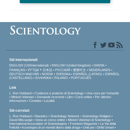
Siti internazionali
ENGLISH (US/International)
ENGLISH (United Kingdom)
DANSK
עברית
FRANÇAIS
日本語
РУССКИЙ
繁體中文
NEDERLANDS
DEUTSCH
MAGYAR
NORSK
SVENSKA
ESPAÑOL (LATINO)
ESPAÑOL
(CASTELLANO)
ΕΛΛΗΝΙΚA
ITALIANO
PORTUGUÊS
Link
L. Ron Hubbard
Credenze e pratiche di Scientology
Una voce per l’umanità
Ministri Volontari
Domande ricorrenti
Libri
Corsi online
Per ulteriori
informazioni
Contatta
Località
Siti correlati
L. Ron Hubbard
Dianetics
Scientology Network
Scientology Religion
David Miscavige
Inizia un corso online
Ministri Volontari di Scientology
International Association of Scientologists
Freedom Magazine
La Via della
Felicità
A sostegno di un mondo libero dalla droga
Uniti per i Diritti Umani