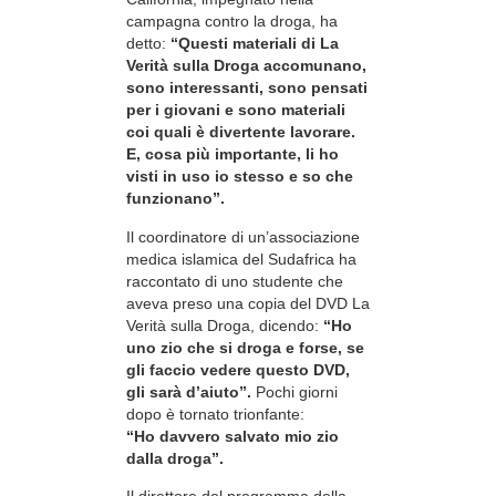
campagna contro la droga, ha
detto:
“Questi materiali di La
Verità sulla Droga accomunano,
sono interessanti, sono pensati
per i giovani e sono materiali
coi quali è divertente lavorare.
E, cosa più importante, li ho
visti in uso io stesso e so che
funzionano”.
Il coordinatore di un’associazione
medica islamica del Sudafrica ha
raccontato di uno studente che
aveva preso una copia del DVD La
Verità sulla Droga, dicendo:
“Ho
uno zio che si droga e forse, se
gli faccio vedere questo DVD,
gli sarà d’aiuto”.
Pochi giorni
dopo è tornato trionfante:
“Ho davvero salvato mio zio
dalla droga”.
Il direttore del programma della