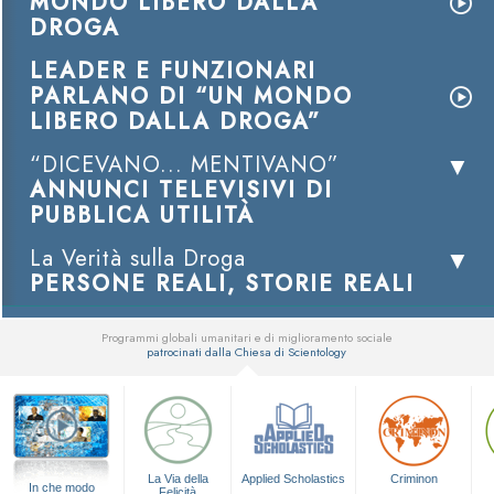
MONDO LIBERO DALLA
DROGA
LEADER E FUNZIONARI
PARLANO DI “UN MONDO
LIBERO DALLA DROGA”
“DICEVANO... MENTIVANO”
ANNUNCI TELEVISIVI DI
PUBBLICA UTILITÀ
La Verità sulla Droga
PERSONE REALI, STORIE REALI
Programmi globali umanitari e di miglioramento sociale
patrocinati dalla Chiesa di Scientology
▼
La Via della
Applied Scholastics
Criminon
In che modo
Felicità