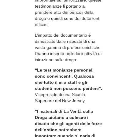
improntate sul terrorizzare, queste
testimonianze li portano a
prendere atto dei pericoli della
droga e quindi sono dei deterrenti
efficaci.
L’impatto del documentario è
dimostrato dalle risposte di una
vasta gamma di professionisti che
l’hanno inserito nelle loro attività di
istruzione sulla droga:
“Le testimonianze personali
sono convincenti. Qualcosa
che tutto il mio staff e gli
studenti non possono perdere”.
Vicepreside di una Scuola
Superiore del New Jersey
“I materiali di La Verità sulla
Droga aiutano a colmare il
divario che gli agenti delle forze
dell’ordine potrebbero
incontrare quando si parla di