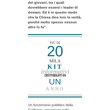
dei giovani, tra i quali
dovrebbero esserci i leader di
domani. Ed è in questo modo
che la Chiesa dice loro la verità,
perché molto spesso nessun
altro lo fa”.
PIÙ DI
20
MILA
KIT
informativi
DISTRIBUITI IN
UN
ANNO
Un funzionario pubblico della
California, impegnato nella