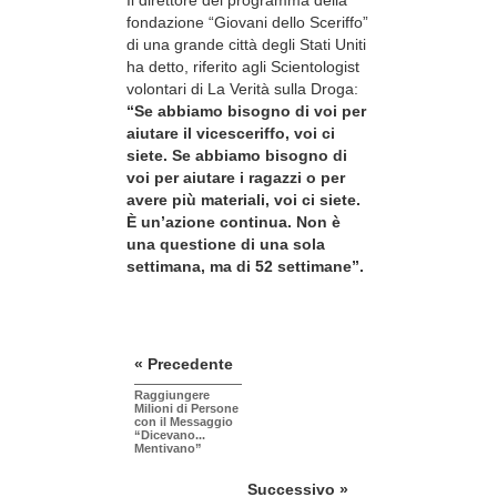
fondazione “Giovani dello Sceriffo”
di una grande città degli Stati Uniti
ha detto, riferito agli Scientologist
volontari di La Verità sulla Droga:
“Se abbiamo bisogno di voi per
aiutare il vicesceriffo, voi ci
siete. Se abbiamo bisogno di
voi per aiutare i ragazzi o per
avere più materiali, voi ci siete.
È un’azione continua. Non è
una questione di una sola
settimana, ma di 52 settimane”.
« Precedente
Raggiungere
Milioni di Persone
con il Messaggio
“Dicevano...
Mentivano”
Successivo »