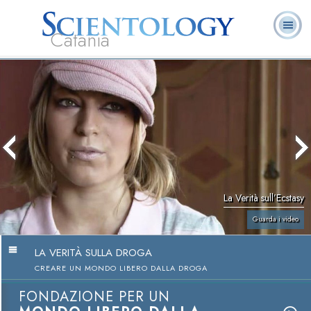
Catania
L. Ron Hubbard:
Che cos’è
Ministri
Domande
Libri
Fondatore
Scientology?
Volontari
ricorrenti
La Verità sull’Ecstasy
Guarda i video
LA VERITÀ SULLA DROGA
CREARE UN MONDO LIBERO DALLA DROGA
FONDAZIONE PER UN