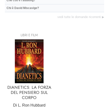
Che cos’è l’auditing?
Chi è David Miscavige?
vedi tutte le domande ricorrenti
▶
LIBRI E FILM
DIANETICS: LA FORZA
DEL PENSIERO SUL
CORPO
Di L. Ron Hubbard