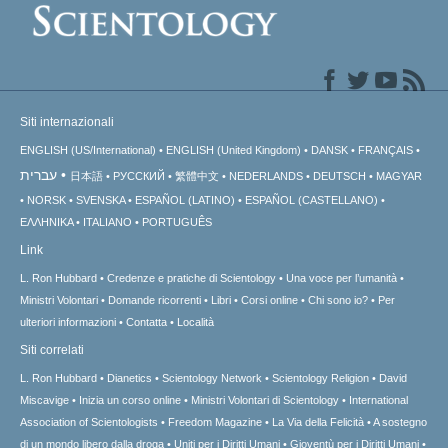
Siti internazionali
ENGLISH (US/International)
ENGLISH (United Kingdom)
DANSK
FRANÇAIS
עברית
日本語
РУССКИЙ
繁體中文
NEDERLANDS
DEUTSCH
MAGYAR
NORSK
SVENSKA
ESPAÑOL (LATINO)
ESPAÑOL (CASTELLANO)
ΕΛΛΗΝΙΚA
ITALIANO
PORTUGUÊS
Link
L. Ron Hubbard
Credenze e pratiche di Scientology
Una voce per l’umanità
Ministri Volontari
Domande ricorrenti
Libri
Corsi online
Chi sono io?
Per
ulteriori informazioni
Contatta
Località
Siti correlati
L. Ron Hubbard
Dianetics
Scientology Network
Scientology Religion
David
Miscavige
Inizia un corso online
Ministri Volontari di Scientology
International
Association of Scientologists
Freedom Magazine
La Via della Felicità
A sostegno
di un mondo libero dalla droga
Uniti per i Diritti Umani
Gioventù per i Diritti Umani