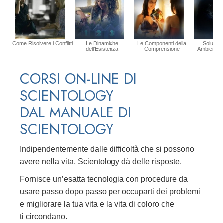
Come Risolvere i Conflitti
Le Dinamiche
Le Componenti della
Soluzion
dell’Esistenza
Comprensione
Ambiente P
CORSI ON-LINE DI
SCIENTOLOGY
DAL MANUALE DI
SCIENTOLOGY
Indipendentemente dalle difficoltà che si possono
avere nella vita, Scientology dà delle risposte.
Fornisce un’esatta tecnologia con procedure da
usare passo dopo passo per occuparti dei problemi
e migliorare la tua vita e la vita di coloro che
ti circondano.