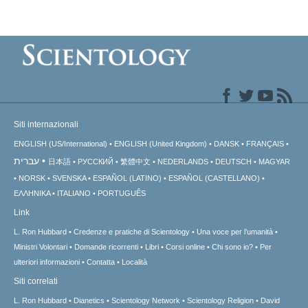
Siti internazionali
ENGLISH (US/International)
ENGLISH (United Kingdom)
DANSK
FRANÇAIS
עברית
日本語
РУССКИЙ
繁體中文
NEDERLANDS
DEUTSCH
MAGYAR
NORSK
SVENSKA
ESPAÑOL (LATINO)
ESPAÑOL (CASTELLANO)
ΕΛΛΗΝΙΚA
ITALIANO
PORTUGUÊS
Link
L. Ron Hubbard
Credenze e pratiche di Scientology
Una voce per l’umanità
Ministri Volontari
Domande ricorrenti
Libri
Corsi online
Chi sono io?
Per
ulteriori informazioni
Contatta
Località
Siti correlati
L. Ron Hubbard
Dianetics
Scientology Network
Scientology Religion
David