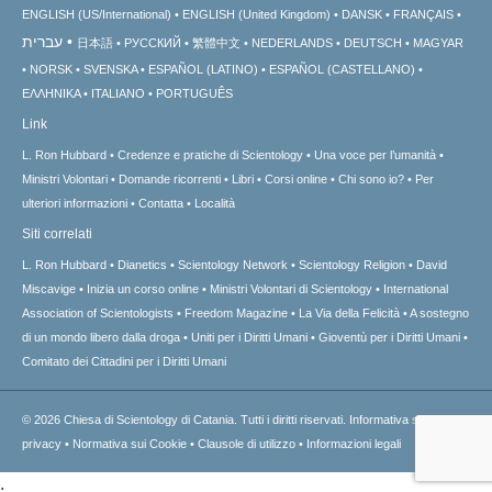
ENGLISH (US/International)
ENGLISH (United Kingdom)
DANSK
FRANÇAIS
עברית
日本語
РУССКИЙ
繁體中文
NEDERLANDS
DEUTSCH
MAGYAR
NORSK
SVENSKA
ESPAÑOL (LATINO)
ESPAÑOL (CASTELLANO)
ΕΛΛΗΝΙΚA
ITALIANO
PORTUGUÊS
Link
L. Ron Hubbard
Credenze e pratiche di Scientology
Una voce per l’umanità
Ministri Volontari
Domande ricorrenti
Libri
Corsi online
Chi sono io?
Per
ulteriori informazioni
Contatta
Località
Siti correlati
L. Ron Hubbard
Dianetics
Scientology Network
Scientology Religion
David
Miscavige
Inizia un corso online
Ministri Volontari di Scientology
International
Association of Scientologists
Freedom Magazine
La Via della Felicità
A sostegno
di un mondo libero dalla droga
Uniti per i Diritti Umani
Gioventù per i Diritti Umani
Comitato dei Cittadini per i Diritti Umani
© 2026
Chiesa di Scientology di Catania.
Tutti i diritti riservati.
Informativa sulla
privacy
•
Normativa sui Cookie
•
Clausole di utilizzo
•
Informazioni legali
.