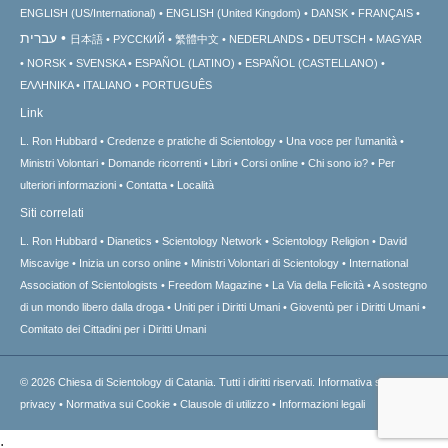
ENGLISH (US/International)
ENGLISH (United Kingdom)
DANSK
FRANÇAIS
עברית
日本語
РУССКИЙ
繁體中文
NEDERLANDS
DEUTSCH
MAGYAR
NORSK
SVENSKA
ESPAÑOL (LATINO)
ESPAÑOL (CASTELLANO)
ΕΛΛΗΝΙΚA
ITALIANO
PORTUGUÊS
Link
L. Ron Hubbard
Credenze e pratiche di Scientology
Una voce per l’umanità
Ministri Volontari
Domande ricorrenti
Libri
Corsi online
Chi sono io?
Per
ulteriori informazioni
Contatta
Località
Siti correlati
L. Ron Hubbard
Dianetics
Scientology Network
Scientology Religion
David
Miscavige
Inizia un corso online
Ministri Volontari di Scientology
International
Association of Scientologists
Freedom Magazine
La Via della Felicità
A sostegno
di un mondo libero dalla droga
Uniti per i Diritti Umani
Gioventù per i Diritti Umani
Comitato dei Cittadini per i Diritti Umani
© 2026
Chiesa di Scientology di Catania.
Tutti i diritti riservati.
Informativa sulla
privacy
•
Normativa sui Cookie
•
Clausole di utilizzo
•
Informazioni legali
.