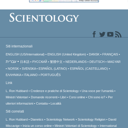
Siti internazionali
ENGLISH (US/International)
ENGLISH (United Kingdom)
DANSK
FRANÇAIS
עברית
日本語
РУССКИЙ
繁體中文
NEDERLANDS
DEUTSCH
MAGYAR
NORSK
SVENSKA
ESPAÑOL (LATINO)
ESPAÑOL (CASTELLANO)
ΕΛΛΗΝΙΚA
ITALIANO
PORTUGUÊS
Link
L. Ron Hubbard
Credenze e pratiche di Scientology
Una voce per l’umanità
Ministri Volontari
Domande ricorrenti
Libri
Corsi online
Chi sono io?
Per
ulteriori informazioni
Contatta
Località
Siti correlati
L. Ron Hubbard
Dianetics
Scientology Network
Scientology Religion
David
Miscavige
Inizia un corso online
Ministri Volontari di Scientology
International