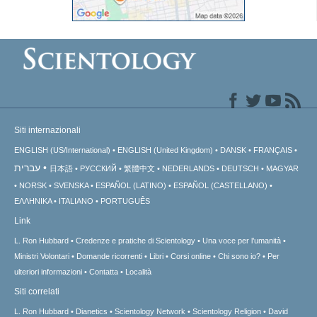
Siti internazionali
ENGLISH (US/International)
ENGLISH (United Kingdom)
DANSK
FRANÇAIS
עברית
日本語
РУССКИЙ
繁體中文
NEDERLANDS
DEUTSCH
MAGYAR
NORSK
SVENSKA
ESPAÑOL (LATINO)
ESPAÑOL (CASTELLANO)
ΕΛΛΗΝΙΚA
ITALIANO
PORTUGUÊS
Link
L. Ron Hubbard
Credenze e pratiche di Scientology
Una voce per l’umanità
Ministri Volontari
Domande ricorrenti
Libri
Corsi online
Chi sono io?
Per
ulteriori informazioni
Contatta
Località
Siti correlati
L. Ron Hubbard
Dianetics
Scientology Network
Scientology Religion
David