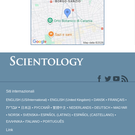
Siti internazionali
ENGLISH (US/International)
ENGLISH (United Kingdom)
DANSK
FRANÇAIS
עברית
日本語
РУССКИЙ
繁體中文
NEDERLANDS
DEUTSCH
MAGYAR
NORSK
SVENSKA
ESPAÑOL (LATINO)
ESPAÑOL (CASTELLANO)
ΕΛΛΗΝΙΚA
ITALIANO
PORTUGUÊS
Link