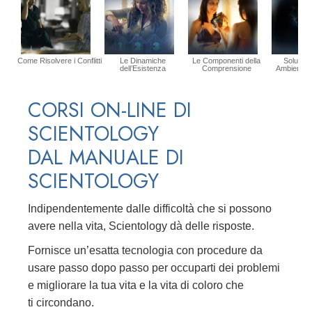
Come Risolvere i Conflitti
Le Dinamiche
Le Componenti della
Soluzion
dell’Esistenza
Comprensione
Ambiente P
CORSI ON-LINE DI
SCIENTOLOGY
DAL MANUALE DI
SCIENTOLOGY
Indipendentemente dalle difficoltà che si possono
avere nella vita, Scientology dà delle risposte.
Fornisce un’esatta tecnologia con procedure da
usare passo dopo passo per occuparti dei problemi
e migliorare la tua vita e la vita di coloro che
ti circondano.