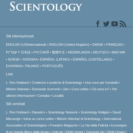
Siti internazionali
ENGLISH (US/International)
ENGLISH (United Kingdom)
DANSK
FRANÇAIS
עברית
日本語
РУССКИЙ
繁體中文
NEDERLANDS
DEUTSCH
MAGYAR
NORSK
SVENSKA
ESPAÑOL (LATINO)
ESPAÑOL (CASTELLANO)
ΕΛΛΗΝΙΚA
ITALIANO
PORTUGUÊS
Link
L. Ron Hubbard
Credenze e pratiche di Scientology
Una voce per l’umanità
Ministri Volontari
Domande ricorrenti
Libri
Corsi online
Chi sono io?
Per
ulteriori informazioni
Contatta
Località
Siti correlati
L. Ron Hubbard
Dianetics
Scientology Network
Scientology Religion
David
Miscavige
Inizia un corso online
Ministri Volontari di Scientology
International
Association of Scientologists
Freedom Magazine
La Via della Felicità
A sostegno
di un mondo libero dalla droga
Uniti per i Diritti Umani
Gioventù per i Diritti Umani