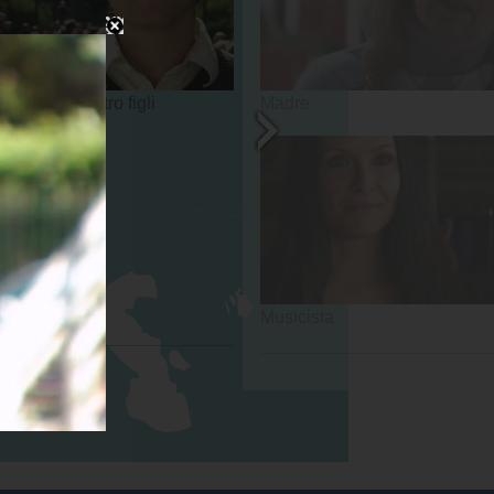
padre di quattro figli
Madre
Musicista