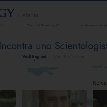
Catania
ore
Che cos’è Scientology?
In che modo aiutia
Credenze e pratiche
Incontra uno Scientologis
Credo e codici di Scientology
Che cosa dicono gli Scientologist
riguardo a Scientology
Vedi Regioni
Vedi Professioni
Incontra uno Scientologist
All’interno di una Chiesa
I Principi Fondamentali di Scientology
Norve
Un’Introduzione a Dianetics
Amore e Odio:
Che Cos’è la Grandezza?