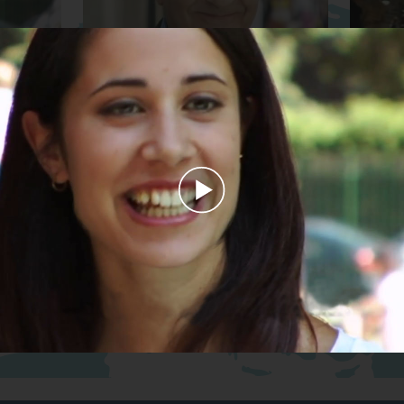
Titolare di azienda
Marito e 
Play
Progettista e imprenditore
Video